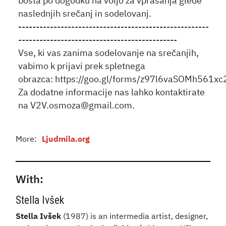
bosta po dogodku na voljo za vprašanja glede
naslednjih srečanj in sodelovanj.
------------------------------------------------------
---------------------------------------------
Vse, ki vas zanima sodelovanje na srečanjih,
vabimo k prijavi prek spletnega
obrazca: https://goo.gl/forms/z97l6vaSOMh561xc
Za dodatne informacije nas lahko kontaktirate
na V2V.osmoza@gmail.com.
More:
Ljudmila.org
With:
Stella Ivšek
Stella Ivšek
(1987) is an intermedia artist, designer,