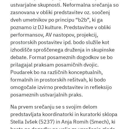
ustvarjalne skupnosti. Neformalna srečanja so
zasnovana v obliki predstavitev oz. soočenj
dveh umetnikov po principu “b2b”, ki ga
poznamo iz DJ kulture. Predstavitve v obliki
performansov, AV nastopov, projekcij,
prostorskih postavitev ipd. bodo služile kot
izhodišče sproščenega druženja in skupinske
debate. Format posameznih dogodkov se bo
prilagajal praksam posamičnih dvojic.
Poudarek bo na različnih konceptualnih,
formalnih in prostorskih rešitvah, ki bodo
omogočale izvirno predstavitev in refleksijo
posameznih ustvarjalnih praks.
Na prvem srečanju se s svojim delom
predstavljata koordinatorki in kuratorki sklopa
Stella Ivšek (5237) in Anja Romih (Smech), ki