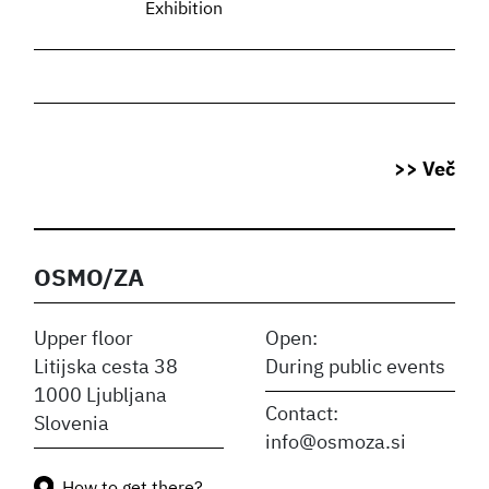
Exhibition
>> Več
OSMO/ZA
Upper floor
Open:
Litijska cesta 38
During public events
1000 Ljubljana
Contact:
Slovenia
info@osmoza.si
How to get there?