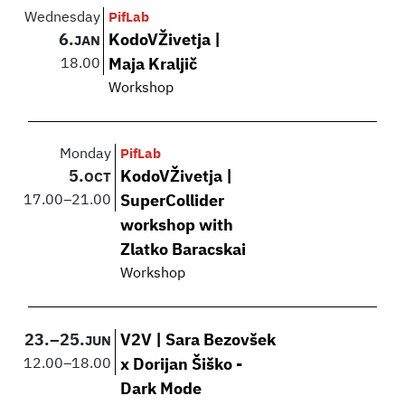
Wednesday
PifLab
6.
KodoVŽivetja |
JAN
18.00
Maja Kraljič
Workshop
Monday
PifLab
5.
KodoVŽivetja |
OCT
17.00
–
21.00
SuperCollider
workshop with
Zlatko Baracskai
Workshop
23.
–
25.
V2V | Sara Bezovšek
JUN
12.00
–
18.00
x Dorijan Šiško -
Dark Mode