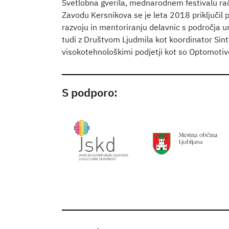
Svetlobna gverila, mednarodnem festivalu rač
Zavodu Kersnikova se je leta 2018 priključil 
razvoju in mentoriranju delavnic s področja u
tudi z Društvom Ljudmila kot koordinator Sintet
visokotehnološkimi podjetji kot so Optomotive
S podporo: