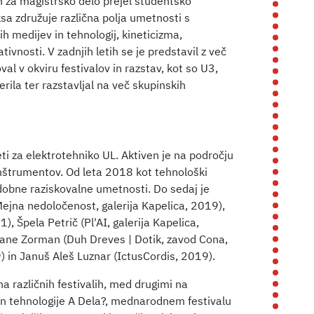
n za magistrsko delo prejel študentsko
a združuje različna polja umetnosti s
 medijev in tehnologij, kineticizma,
ivnosti. V zadnjih letih se je predstavil z več
al v okviru festivalov in razstav, kot so U3,
erila ter razstavljal na več skupinskih
eti za elektrotehniko UL. Aktiven je na področju
inštrumentov. Od leta 2018 kot tehnološki
odobne raziskovalne umetnosti. Do sedaj je
Mejna nedoločenost, galerija Kapelica, 2019),
, Špela Petrič (Pl'AI, galerija Kapelica,
rane Zorman (Duh Dreves | Dotik, zavod Cona,
) in Januš Aleš Luznar (IctusCordis, 2019).
a različnih festivalih, med drugimi na
n tehnologije A Dela?, mednarodnem festivalu