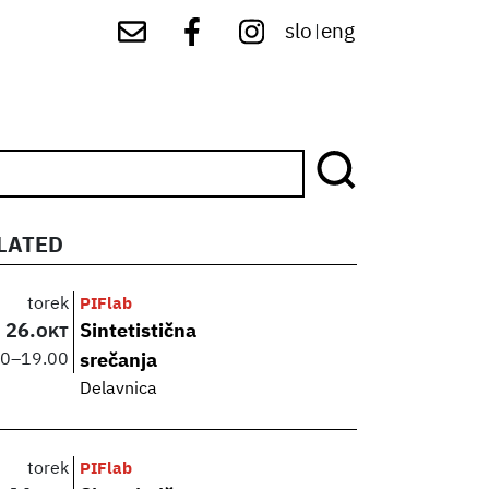
slo
eng
|
LATED
torek
PIFlab
26.
Sintetistična
OKT
00
–
19.00
srečanja
Delavnica
torek
PIFlab