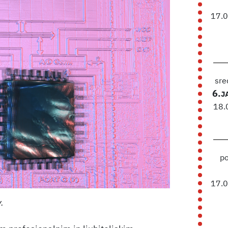
17.
sre
6.
J
18.
p
17.
.