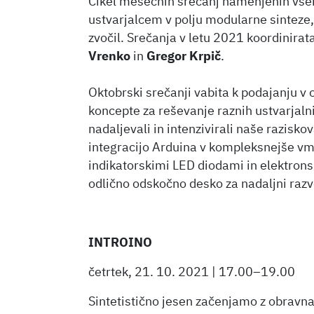
Cikel mesečnih srečanj namenjenih vsem
ustvarjalcem v polju modularne sinteze,
zvočil. Srečanja v letu 2021 koordinira
Vrenko
in
Gregor Krpič
.
Oktobrski srečanji vabita k podajanju v 
koncepte za reševanje raznih ustvarjal
nadaljevali in intenzivirali naše razisk
integracijo Arduina v kompleksnejše vm
indikatorskimi LED diodami in elektrons
odlično odskočno desko za nadaljni razvoj
INTROINO
četrtek, 21. 10. 2021 | 17.00–19.00
Sintetistično jesen začenjamo z obravna