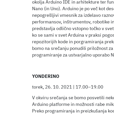
okolja Arduino IDE in arhitekture ter fu
Nano (in Uno). Arduino je po več kot dese
nepogrešljivi vmesnik za izdelavo raznov
performansov, inštrumentov, robotike i
predstavlja odlično vstopno točko v sv
ko se sami v svet Arduina v praksi pog
repozitorijih kode in porgramiranja prek
bomo na srečanju ponudili priložnost za
programiranje za ustvarjalno uporabo 
YONDERINO
torek, 26. 10. 2021 | 17.00–19.00
V okviru srečanja se bomo posvetili ne
Arduino platforme in možnosti rabe mik
Preko programiranja in preizkušanja ko