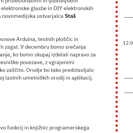
 profesionalnim in ljubiteljskim
 elektronske glasbe in DIY elektronskih
ta novomedijska ustvarjalca
Staš
osnove Arduina, testnih ploščic in
12.
nih zagat. V decembru bomo srečanja
ovanje, ko bomo skupaj izdelali napravo za
esniške povezave, z vgrajenimi
ko zaščito. Orodje bo tako predstavljalo
 lastnih umetniških orodij in aplikacij.
vo funkcij in knjižnic programerskega