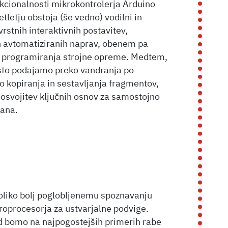
nkcionalnosti mikrokontrolerja Arduino
tletju obstoja (še vedno) vodilni in
rstnih interaktivnih postavitev,
n avtomatiziranih naprav, obenem pa
et programiranja strojne opreme. Medtem,
osto podajamo preko vandranja po
o kopiranja in sestavljanja fragmentov,
 osvojitev ključnih osnov za samostojno
Nana.
koliko bolj poglobljenemu spoznavanju
roprocesorja za ustvarjalne podvige.
d bomo na najpogostejših primerih rabe