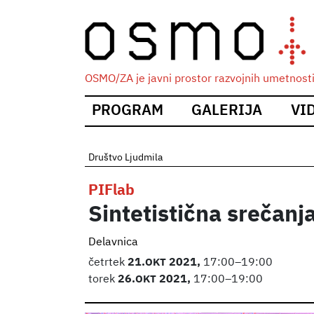
OSMO/ZA je javni prostor razvojnih umetnosti i
Main
PROGRAM
GALERIJA
VI
navigation
Društvo Ljudmila
PIFlab
Sintetistična srečanj
Delavnica
četrtek
21.
OKT
2021,
17:00–19:00
torek
26.
OKT
2021,
17:00–19:00