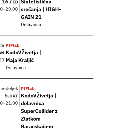
16.
Sintetistična
FEB
00
–
20.00
srečanja | HIGH-
GAIN 21
Delavnica
da
PIFlab
KodoVŽivetja |
AN
00
Maja Kraljič
Delavnica
onedeljek
PIFlab
5.
KodoVŽivetja |
OKT
00
–
21.00
delavnica
SuperCollider z
Zlatkom
Baracskaijem