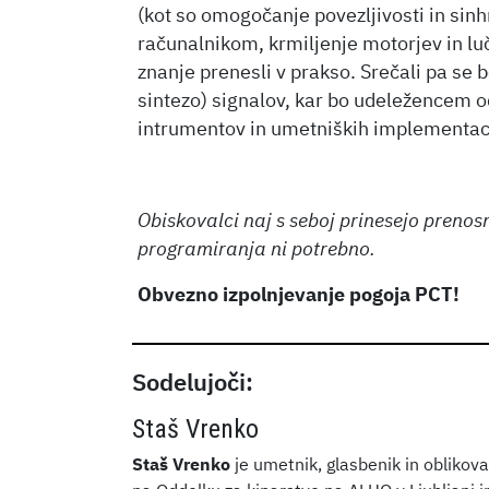
(kot so omogočanje povezljivosti in sinh
računalnikom, krmiljenje motorjev in lu
znanje prenesli v prakso. Srečali pa se 
sintezo) signalov, kar bo udeležencem od
intrumentov in umetniških implementaci
Obiskovalci naj s seboj prinesejo preno
programiranja ni potrebno.
Obvezno izpolnjevanje pogoja PCT!
Sodelujoči:
Staš Vrenko
Staš Vrenko
je umetnik, glasbenik in oblikova