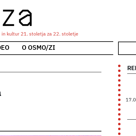
n kultur 21. stoletja za 22. stoletje
DEO
O OSMO/ZI
RE
a
17.