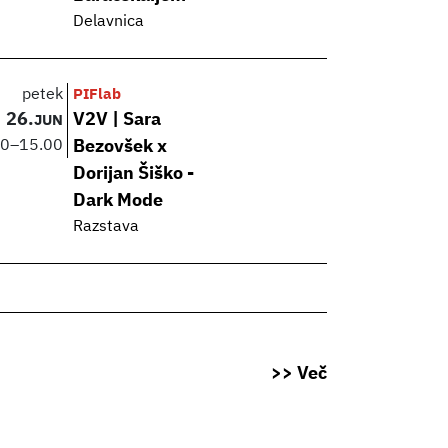
Delavnica
petek
PIFlab
26.
V2V | Sara
JUN
00
–
15.00
Bezovšek x
Dorijan Šiško -
Dark Mode
Razstava
>> Več