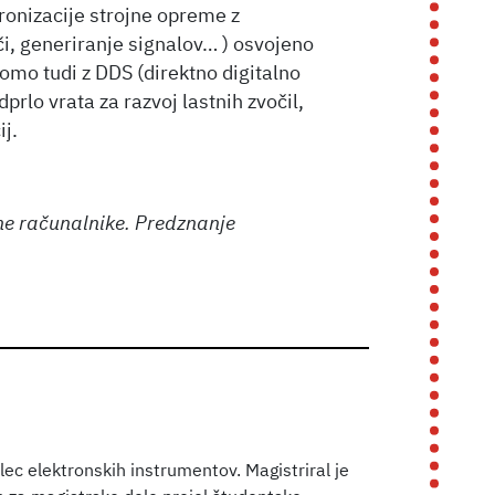
ronizacije strojne opreme z
či, generiranje signalov… ) osvojeno
bomo tudi z DDS (direktno digitalno
prlo vrata za razvoj lastnih zvočil,
j.
sne računalnike. Predznanje
lec elektronskih instrumentov. Magistriral je