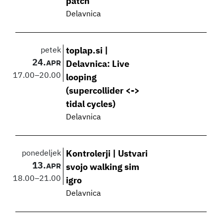
patch
Delavnica
petek
toplap.si |
24.
APR
Delavnica: Live
17.00
–
20.00
looping
(supercollider <->
tidal cycles)
Delavnica
ponedeljek
Kontrolerji | Ustvari
13.
APR
svojo walking sim
18.00
–
21.00
igro
Delavnica