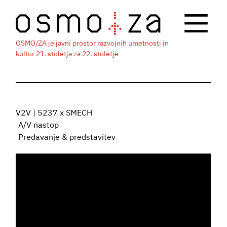
OSMO/ZA je javni prostor razvojnih umetnosti in
kultur 21. stoletja za 22. stoletje
V2V | 5237 x SMECH
A/V nastop
Predavanje & predstavitev