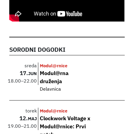
SORODNI DOGODKI
sreda
Modul@rnice
17.
Modul@rna
JUN
18.00
–
22.00
druženja
Delavnica
torek
Modul@rnice
12.
Clockwork Voltage x
MAJ
19.00
–
21.00
Modul@rnice: Prvi