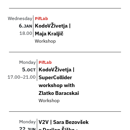
Wednesday
PifLab
6.
KodoVŽivetja |
JAN
18.00
Maja Kraljič
Workshop
Monday
PifLab
5.
KodoVŽivetja |
OCT
17.00
–
21.00
SuperCollider
workshop with
Zlatko Baracskai
Workshop
Monday
V2V | Sara Bezovšek
22.
JUN