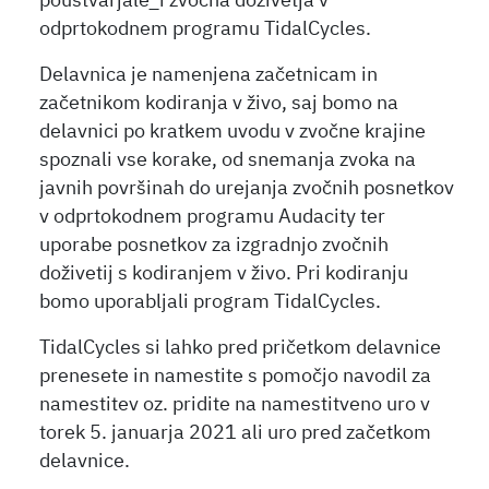
poustvarjale_i zvočna doživetja v
odprtokodnem programu TidalCycles.
Delavnica je namenjena začetnicam in
začetnikom kodiranja v živo, saj bomo na
delavnici po kratkem uvodu v zvočne krajine
spoznali vse korake, od snemanja zvoka na
javnih površinah do urejanja zvočnih posnetkov
v odprtokodnem programu Audacity ter
uporabe posnetkov za izgradnjo zvočnih
doživetij s kodiranjem v živo. Pri kodiranju
bomo uporabljali program TidalCycles.
TidalCycles si lahko pred pričetkom delavnice
prenesete in namestite s pomočjo navodil za
namestitev oz. pridite na namestitveno uro v
torek 5. januarja 2021 ali uro pred začetkom
delavnice.