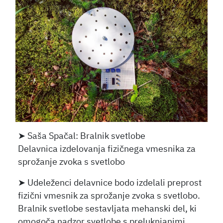
➤ Saša Spačal: Bralnik svetlobe
Delavnica izdelovanja fizičnega vmesnika za
sprožanje zvoka s svetlobo
➤ Udeleženci delavnice bodo izdelali preprost
fizični vmesnik za sprožanje zvoka s svetlobo.
Bralnik svetlobe sestavljata mehanski del, ki
omogoča nadzor svetlobe s preluknjanimi