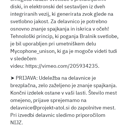
diski, in elektronski del sestavljen iz dveh
integriranih vezij, ki generirata zvok glede na
svetlobno jakost. Za delavnico je potrebno
osnovno znanje spajkanja in iskrica v očeh!
Tehnološki princip, ki poganja Bralnik svetlobe,
je bil uporabljen pri umetniškem delu
Mycophone_unison, ki ga je mogoče videti tudi
v sledečem
videu: https://vimeo.com/205934235.
➤ PRIJAVA: Udeležba na delavnice je
brezplačna, zelo zaželjeno je znanje spajkanja.
Končni izdelek ostane v vaši lasti. Število mest
omejeno, prijave sprejemamo na
delavnice@projekt-atol.si do zapolnitve mest.
Pri izvedbi delavnic sledimo priporočilom
NIJZ.