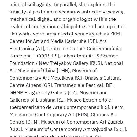
mineral soil agents. In parallel, she explores the
fragility of posthuman scenarios, intricately weaving
mechanical, digital, and organic logics within the
realms of contemporary biopolitics and necropolitics.
Her works were presented at venues such as ZKM |
Center for Art and Media Karlsruhe [DE], Ars
Electronica [AT], Centre de Cultura Contemporània
Barcelona – CCCB [ES], Laboratoria Art & Science
Foundation / New Tretyakov Gallery [RUS], National
Art Museum of China [CHN], Museum of
Contemporary Art Metelkova [SI], Onassis Cultural
Centre Athens [GR], Transmediale Festival [DE],
GHMP Prague City Gallery [CZ], Museum and
Galleries of Ljubljana [SI], Museo Extremeño e
Iberoamericano de Arte Contemporáneo [ES], Perm
Museum of Contemporary Art [RUS], Chronos Art
Centre [CHN], Museum of Contemporary Art Zagreb
[CRO], Museum of Contemporary Art Vojvodina [SRB].