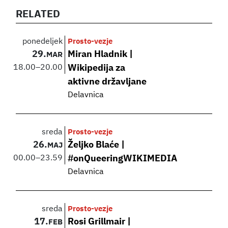
RELATED
ponedeljek
Prosto-vezje
29.
Miran Hladnik |
MAR
18.00
–
20.00
Wikipedija za
aktivne državljane
Delavnica
sreda
Prosto-vezje
26.
Željko Blaće |
MAJ
00.00
–
23.59
#onQueeringWIKIMEDIA
Delavnica
sreda
Prosto-vezje
17.
Rosi Grillmair |
FEB