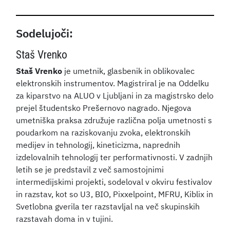
Sodelujoči:
Staš Vrenko
Staš Vrenko
je umetnik, glasbenik in oblikovalec
elektronskih instrumentov. Magistriral je na Oddelku
za kiparstvo na ALUO v Ljubljani in za magistrsko delo
prejel študentsko Prešernovo nagrado. Njegova
umetniška praksa združuje različna polja umetnosti s
poudarkom na raziskovanju zvoka, elektronskih
medijev in tehnologij, kineticizma, naprednih
izdelovalnih tehnologij ter performativnosti. V zadnjih
letih se je predstavil z več samostojnimi
intermedijskimi projekti, sodeloval v okviru festivalov
in razstav, kot so U3, BIO, Pixxelpoint, MFRU, Kiblix in
Svetlobna gverila ter razstavljal na več skupinskih
razstavah doma in v tujini.