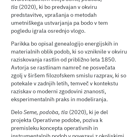
tla
(2020), ki bo predvajan v okviru
predstavitve, vprašanja o metodah
umetniškega ustvarjanja pa bodo v tem
pogledu igrala osrednjo vlogo.
Parikka bo opisal genealogijo energijskih in
materialnih oblik podob, ki so vzniknile v okviru
raziskovanja rastlin od približno leta 1850.
Avtorja se rastlinam namreč ne posvečata
zgolj v širšem filozofskem smislu razprav, ki so
potekale v zadnjih letih, temveč v kontekstu
raziskav o moderni zgodovini znanosti,
eksperimentalnih praks in modeliranja.
Delo
Seme, podoba, tla
(2020), ki je del
projekta Operativne podobe, poziva k
premisleku koncepta operativnih in
instrumentalnih podob v povezavi z okoljskimi