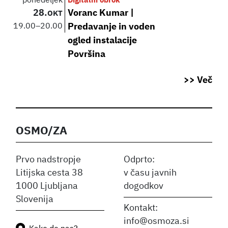
ponedeljek
Digitalni obrok
28.
Voranc Kumar |
OKT
19.00
–
20.00
Predavanje in voden
ogled instalacije
Površina
>> Več
OSMO/ZA
Prvo nadstropje
Odprto:
Litijska cesta 38
v času javnih
1000 Ljubljana
dogodkov
Slovenija
Kontakt:
info@osmoza.si