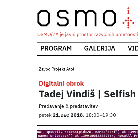
OSMO/ZA je javni prostor razvojnih umetnosti i
Main
PROGRAM
GALERIJA
VI
navigation
Zavod Projekt Atol
Digitalni obrok
Tadej Vindiš | Selfis
Predavanje & predstavitev
petek
21.
DEC
2018,
18:00–19:30