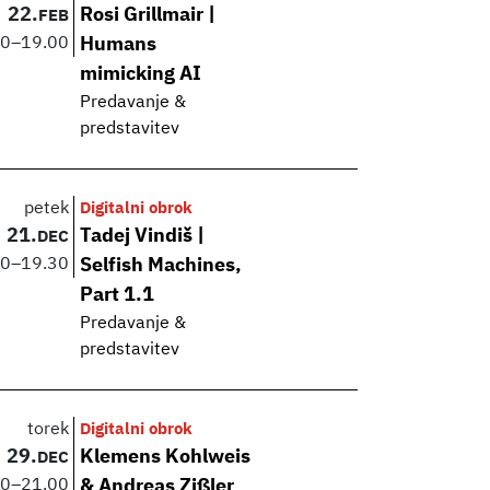
22.
Rosi Grillmair |
FEB
00
–
19.00
Humans
mimicking AI
Predavanje &
predstavitev
petek
Digitalni obrok
21.
Tadej Vindiš |
DEC
00
–
19.30
Selfish Machines,
Part 1.1
Predavanje &
predstavitev
torek
Digitalni obrok
29.
Klemens Kohlweis
DEC
00
–
21.00
& Andreas Zißler