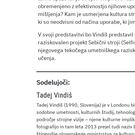
obremenjeno z efektivnostjo njihove up
mišljenja? Kam je usmerjena kultura str
ki so neodvisni od načina uporabe, ki ji
V svoji predstavitvi bo Vindiš predstavil
raziskovalen projekt Sebični stroji (Self
njegovega tekočega umetniškega razisko
učenja.
Sodelujoči:
Tadej Vindiš
Tadej Vindiš (1990, Slovenija) je v Londonu bi
sodobne umetnosti, kulturnih študij, tehnolog
področje strojne vizije – njene kulturne impli
fotografijo in tam leta 2013 prejel tudi nazi
štipendije slovenskega ministrstva za kult