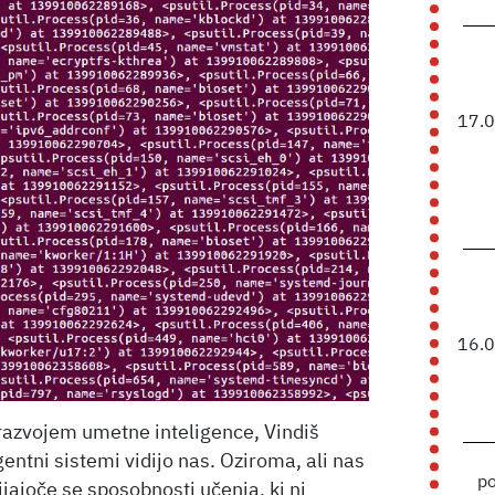
17.
16.
razvojem umetne inteligence, Vindiš
gentni sistemi vidijo nas. Oziroma, ali nas
p
ijajoče se sposobnosti učenja, ki ni