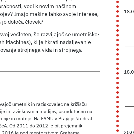
orabnosti, vodi k novim načinom
18.
ojev? Imajo mašine lahko svoje interese,
m jo določa človek?
 svoj večleten, še razvijajoč se umetniško-
ish Machines), ki je hkrati nadaljevanje
vanja strojnega vida in strojnega
18.
vajoč umetnik in raziskovalec na križišču
ije in raziskovanja medijev, osredotočen na
kacije in motnje. Na FAMU v Pragi je študiral
v BcA. Od 2011 do 2012 je bil prejemnik
20.
uro. 2016 je pod mentorstvom Grahama