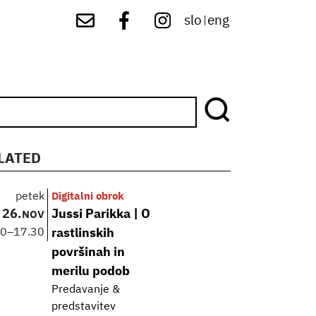
slo
eng
|
LATED
petek
Digitalni obrok
26.
Jussi Parikka | O
NOV
00
–
17.30
rastlinskih
površinah in
merilu podob
Predavanje &
predstavitev