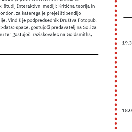
 študij Interaktivni mediji: Kritična teorija in
ondon, za katerega je prejel štipendijo
dije. Vindiš je podpredsednik Društva Fotopub,
>data>space, gostujoči predavatelj na Šoli za
 ter gostujoči raziskovalec na Goldsmiths,
19.
18.