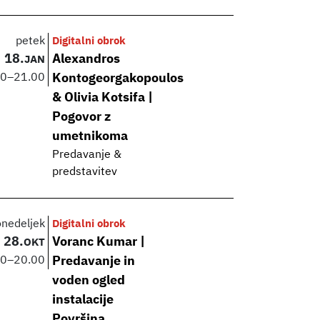
petek
Digitalni obrok
18.
Alexandros
JAN
00
–
21.00
Kontogeorgakopoulos
& Olivia Kotsifa |
Pogovor z
umetnikoma
Predavanje &
predstavitev
onedeljek
Digitalni obrok
28.
Voranc Kumar |
OKT
00
–
20.00
Predavanje in
voden ogled
instalacije
Površina