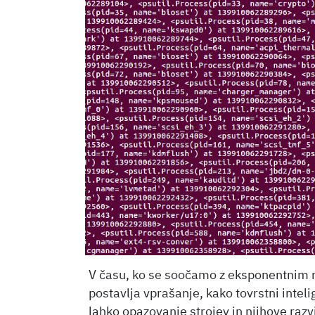
V času, ko se soočamo z eksponentnim 
postavlja vprašanje, kako tovrstni inteli
lahko opazovanje strojev in njihove razv