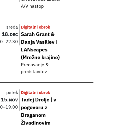
A/V nastop
sreda
Digitalni obrok
18.
Sarah Grant &
DEC
30
–
22.30
Danja Vasiliev |
LANscapes
(Mrežne krajine)
Predavanje &
predstavitev
petek
Digitalni obrok
15.
Tadej Droljc | v
NOV
00
–
19.00
pogovoru z
Draganom
Živadinovim