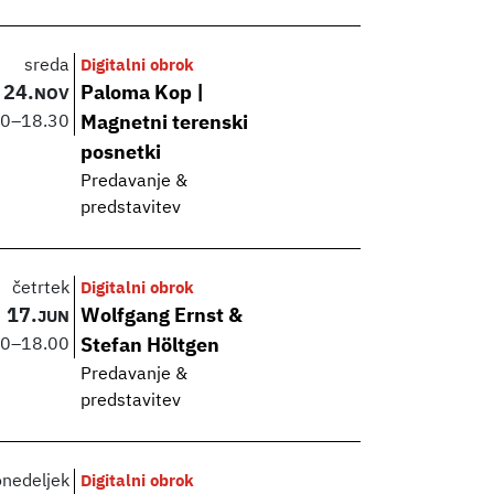
sreda
Digitalni obrok
24.
Paloma Kop |
NOV
00
–
18.30
Magnetni terenski
posnetki
Predavanje &
predstavitev
četrtek
Digitalni obrok
17.
Wolfgang Ernst &
JUN
00
–
18.00
Stefan Höltgen
Predavanje &
predstavitev
onedeljek
Digitalni obrok