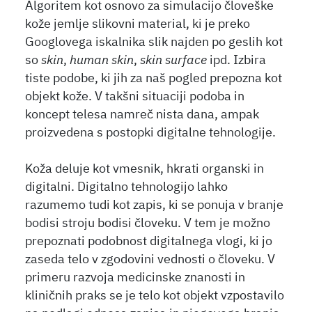
Algoritem kot osnovo za simulacijo človeške
kože jemlje slikovni material, ki je preko
Googlovega iskalnika slik najden po geslih kot
so
skin
,
human skin
,
skin surface
ipd. Izbira
tiste podobe, ki jih za naš pogled prepozna kot
objekt kože. V takšni situaciji podoba in
koncept telesa namreč nista dana, ampak
proizvedena s postopki digitalne tehnologije.
Koža deluje kot vmesnik, hkrati organski in
digitalni. Digitalno tehnologijo lahko
razumemo tudi kot zapis, ki se ponuja v branje
bodisi stroju bodisi človeku. V tem je možno
prepoznati podobnost digitalnega vlogi, ki jo
zaseda telo v zgodovini vednosti o človeku. V
primeru razvoja medicinske znanosti in
kliničnih praks se je telo kot objekt vzpostavilo