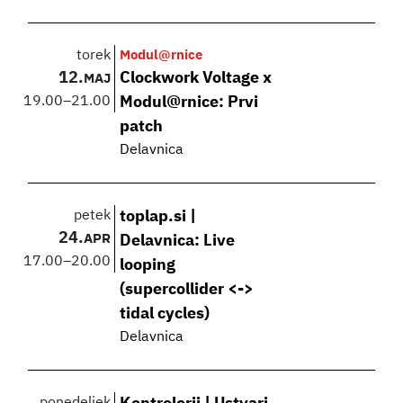
torek
Modul@rnice
12.
Clockwork Voltage x
MAJ
19.00
–
21.00
Modul@rnice: Prvi
patch
Delavnica
petek
toplap.si |
24.
APR
Delavnica: Live
17.00
–
20.00
looping
(supercollider <->
tidal cycles)
Delavnica