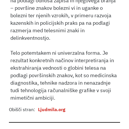
na podlagi odnosa zapisa in njegovega branja
– površine znakov bolezni vi in uganke o
bolezni ter njenih vzrokih, v primeru razvoja
kazenskih in policijskih praks pa na podlagi
razmerja med telesnimi znaki in
delinkventnostjo.
Telo potemtakem ni univerzalna forma. Je
rezultat konkretnih načinov interpretiranja in
ekstrahiranja vednosti o globini telesa na
podlagi površinskih znakov, kot so medicinska
diagnostika, tehnike nadzora in nenazadnje
tudi tehnologija računalniške grafike v svoji
mimetični ambiciji.
Obišči stran:
Ljudmila.org