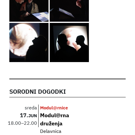
SORODNI DOGODKI
sreda
Modul@rnice
17.
Modul@rna
JUN
18.00
–
22.00
druženja
Delavnica