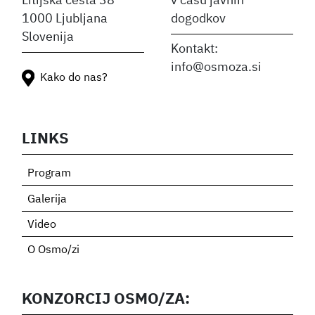
Litijska cesta 38
v času javnih
1000 Ljubljana
dogodkov
Slovenija
Kontakt:
info@osmoza.si
Kako do nas?
LINKS
Program
Galerija
Video
O Osmo/zi
KONZORCIJ OSMO/ZA: