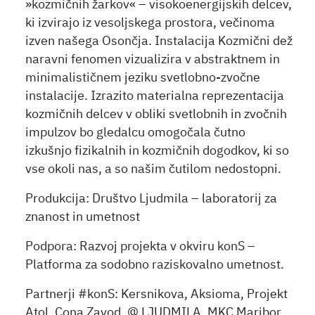
»kozmičnih žarkov« – visokoenergijskih delcev,
ki izvirajo iz vesoljskega prostora, večinoma
izven našega Osončja. Instalacija Kozmični dež
naravni fenomen vizualizira v abstraktnem in
minimalističnem jeziku svetlobno-zvočne
instalacije. Izrazito materialna reprezentacija
kozmičnih delcev v obliki svetlobnih in zvočnih
impulzov bo gledalcu omogočala čutno
izkušnjo fizikalnih in kozmičnih dogodkov, ki so
vse okoli nas, a so našim čutilom nedostopni.
Produkcija: Društvo Ljudmila – laboratorij za
znanost in umetnost
Podpora: Razvoj projekta v okviru konS –
Platforma za sodobno raziskovalno umetnost.
Partnerji #konS: Kersnikova, Aksioma, Projekt
Atol, Cona Zavod, @ LJUDMILA, MKC Maribor,