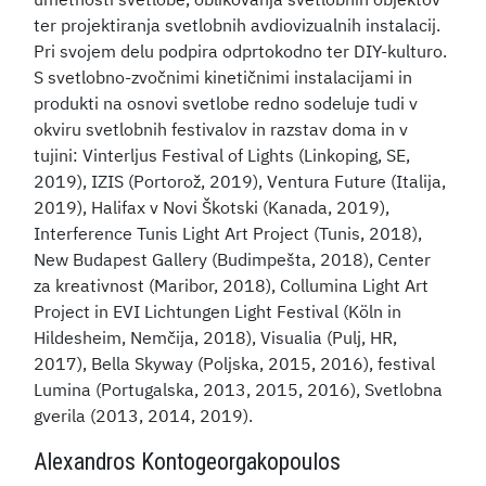
umetnosti svetlobe, oblikovanja svetlobnih objektov
ter projektiranja svetlobnih avdiovizualnih instalacij.
Pri svojem delu podpira odprtokodno ter DIY-kulturo.
S svetlobno-zvočnimi kinetičnimi instalacijami in
produkti na osnovi svetlobe redno sodeluje tudi v
okviru svetlobnih festivalov in razstav doma in v
tujini: Vinterljus Festival of Lights (Linkoping, SE,
2019), IZIS (Portorož, 2019), Ventura Future (Italija,
2019), Halifax v Novi Škotski (Kanada, 2019),
Interference Tunis Light Art Project (Tunis, 2018),
New Budapest Gallery (Budimpešta, 2018), Center
za kreativnost (Maribor, 2018), Collumina Light Art
Project in EVI Lichtungen Light Festival (Köln in
Hildesheim, Nemčija, 2018), Visualia (Pulj, HR,
2017), Bella Skyway (Poljska, 2015, 2016), festival
Lumina (Portugalska, 2013, 2015, 2016), Svetlobna
gverila (2013, 2014, 2019).
Alexandros Kontogeorgakopoulos