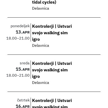
tidal cycles)
Delavnica
ponedeljek
Kontrolerji | Ustvari
13.
APR
svojo walking sim
18.00
–
21.00
igro
Delavnica
sreda
Kontrolerji | Ustvari
15.
APR
svojo walking sim
18.00
–
21.00
igro
Delavnica
četrtek
Kontrolerji | Ustvari
16.
APR
svojo walking sim