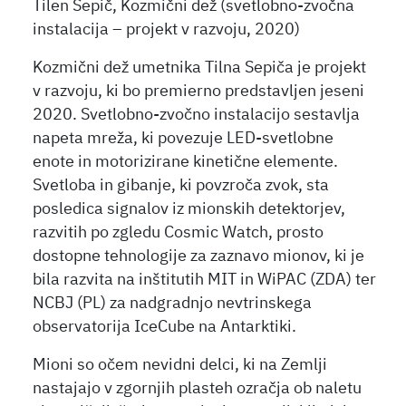
Tilen Sepič, Kozmični dež (svetlobno-zvočna
instalacija – projekt v razvoju, 2020)
Kozmični dež umetnika Tilna Sepiča je projekt
v razvoju, ki bo premierno predstavljen jeseni
2020. Svetlobno-zvočno instalacijo sestavlja
napeta mreža, ki povezuje LED-svetlobne
enote in motorizirane kinetične elemente.
Svetloba in gibanje, ki povzroča zvok, sta
posledica signalov iz mionskih detektorjev,
razvitih po zgledu Cosmic Watch, prosto
dostopne tehnologije za zaznavo mionov, ki je
bila razvita na inštitutih MIT in WiPAC (ZDA) ter
NCBJ (PL) za nadgradnjo nevtrinskega
observatorija IceCube na Antarktiki.
Mioni so očem nevidni delci, ki na Zemlji
nastajajo v zgornjih plasteh ozračja ob naletu