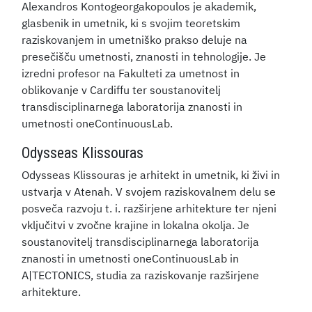
Alexandros Kontogeorgakopoulos je akademik,
glasbenik in umetnik, ki s svojim teoretskim
raziskovanjem in umetniško prakso deluje na
presečišču umetnosti, znanosti in tehnologije. Je
izredni profesor na Fakulteti za umetnost in
oblikovanje v Cardiffu ter soustanovitelj
transdisciplinarnega laboratorija znanosti in
umetnosti oneContinuousLab​.
Odysseas Klissouras
Odysseas Klissouras je arhitekt in umetnik, ki živi in
ustvarja v Atenah. V svojem raziskovalnem delu se
posveča razvoju t. i. razširjene arhitekture ter njeni
vključitvi v zvočne krajine in lokalna okolja. Je
soustanovitelj transdisciplinarnega laboratorija
znanosti in umetnosti oneContinuousLab​ in
A|TECTONICS, studia za raziskovanje razširjene
arhitekture.