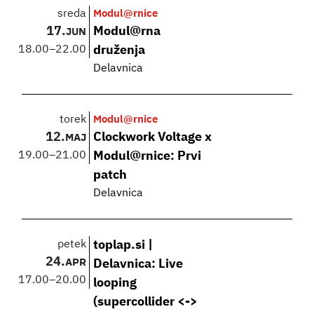
sreda
Modul@rnice
17.
Modul@rna
JUN
18.00
–
22.00
druženja
Delavnica
torek
Modul@rnice
12.
Clockwork Voltage x
MAJ
19.00
–
21.00
Modul@rnice: Prvi
patch
Delavnica
petek
toplap.si |
24.
APR
Delavnica: Live
17.00
–
20.00
looping
(supercollider <->