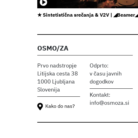
★ Sintetistična srečanja & V2V | ◢Beame
OSMO/ZA
Prvo nadstropje
Odprto:
Litijska cesta 38
v času javnih
1000 Ljubljana
dogodkov
Slovenija
Kontakt:
info@osmoza.si
Kako do nas?