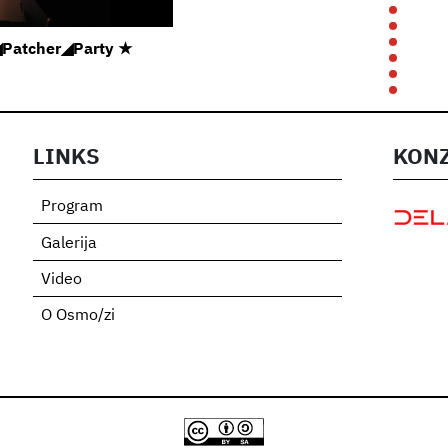
r◢Patcher◢Party ★
LINKS
KONZ
Program
Galerija
Video
O Osmo/zi