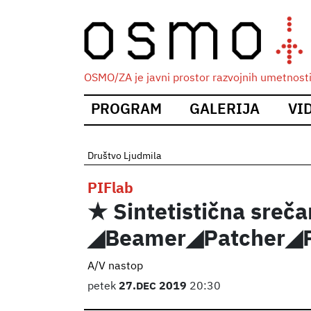
OSMO/ZA je javni prostor razvojnih umetnosti i
Main
PROGRAM
GALERIJA
VI
navigation
Društvo Ljudmila
PIFlab
★ Sintetistična sreča
◢Beamer◢Patcher◢P
A/V nastop
petek
27.
DEC
2019
20:30