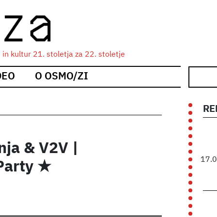
n kultur 21. stoletja za 22. stoletje
DEO
O OSMO/ZI
RE
nja & V2V |
17.
arty ★