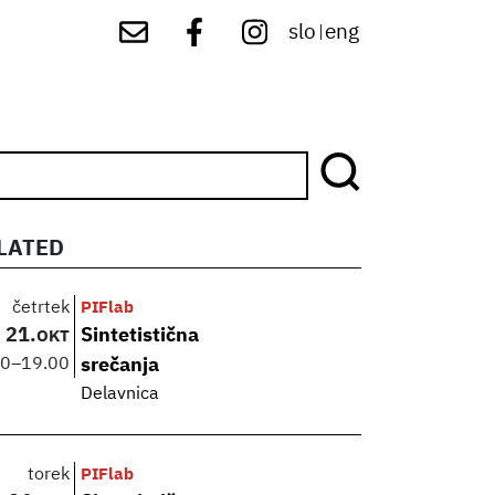
slo
eng
|
LATED
četrtek
PIFlab
21.
Sintetistična
OKT
00
–
19.00
srečanja
Delavnica
torek
PIFlab