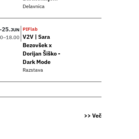
Delavnica
–
25.
PIFlab
JUN
V2V | Sara
00
–
18.00
Bezovšek x
Dorijan Šiško -
Dark Mode
Razstava
>> Več