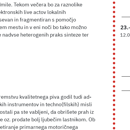
udmile. Tekom večera bo za raznolike
ktronskih live actov lokalnih
bsevan in fragmentiran s pomočjo
enem mestu in v eni noči bo tako možno
23.
je nadvse heterogenih praks sinteze ter
12.
mstvu kvalitetnega piva godil tudi ad-
ih instrumentov in techno(filskih) misli
ostali pa ste vabljeni, da obrišete prah iz
te oz. prodate bolj ljubečim lastnikom. Ob
setiranje primarnega motoričnega