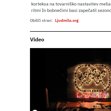
korteksa na tovarniško nastavitev mešal
ritmi In bobnečimi basi zapečatil sezon
Obišči stran:
Ljudmila.org
Video