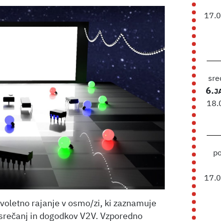
17.
sre
6.
J
18.
p
17.
oletno rajanje v osmo/zi, ki zaznamuje
h srečanj in dogodkov V2V. Vzporedno