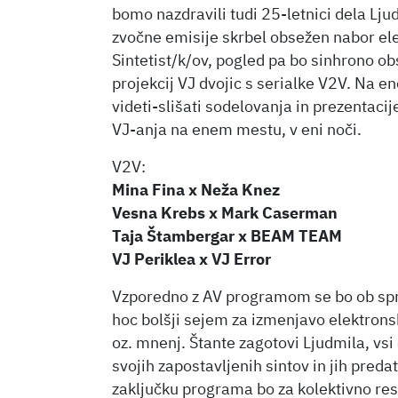
bomo nazdravili tudi 25-letnici dela Lj
zvočne emisije skrbel obsežen nabor ele
Sintetist/k/ov, pogled pa bo sinhrono o
projekcij VJ dvojic s serialke V2V. Na 
videti-slišati sodelovanja in prezentaci
VJ-anja na enem mestu, v eni noči.
V2V:
Mina Fina x Neža Knez
Vesna Krebs x Mark Caserman
Taja Štambergar x BEAM TEAM
VJ Periklea x VJ Error
Vzporedno z AV programom se bo ob spre
hoc bolšji sejem za izmenjavo elektronsk
oz. mnenj. Štante zagotovi Ljudmila, vsi 
svojih zapostavljenih sintov in jih preda
zaključku programa bo za kolektivno re