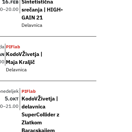
16.
Sintetistična
FEB
00
–
20.00
srečanja | HIGH-
GAIN 21
Delavnica
da
PIFlab
KodoVŽivetja |
AN
00
Maja Kraljič
Delavnica
onedeljek
PIFlab
5.
KodoVŽivetja |
OKT
00
–
21.00
delavnica
SuperCollider z
Zlatkom
Baracskaijem