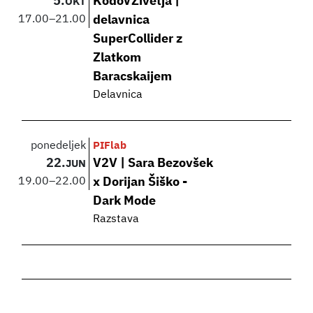
5.
KodoVŽivetja |
OKT
17.00
–
21.00
delavnica
SuperCollider z
Zlatkom
Baracskaijem
Delavnica
ponedeljek
PIFlab
22.
V2V | Sara Bezovšek
JUN
19.00
–
22.00
x Dorijan Šiško -
Dark Mode
Razstava