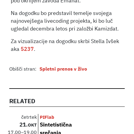
pod okriljem zavoda Emanat.
Na dogodku bo predstavil temelje svojega
najnovejšega livecoding projekta, ki bo luč
ugledal decembra letos pri založbi Kamizdat.
Za vizualizacije na dogodku skrbi Stella Ivšek
aka
5237
.
Obišči stran:
Spletni prenos v živo
RELATED
četrtek
PIFlab
21.
Sintetistična
OKT
17.00
–
19.00
srečanja