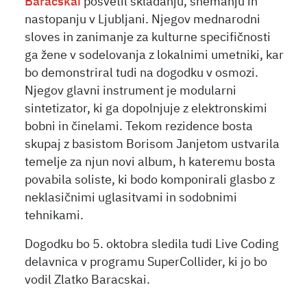
Baracskai
posvetil skladanju, snemanju in
nastopanju v Ljubljani. Njegov mednarodni
sloves in zanimanje za kulturne specifičnosti
ga žene v sodelovanja z lokalnimi umetniki, kar
bo demonstriral tudi na dogodku v osmozi.
Njegov glavni instrument je modularni
sintetizator, ki ga dopolnjuje z elektronskimi
bobni in činelami. Tekom rezidence bosta
skupaj z basistom Borisom Janjetom ustvarila
temelje za njun novi album, h kateremu bosta
povabila soliste, ki bodo komponirali glasbo z
neklasičnimi uglasitvami in sodobnimi
tehnikami.
Dogodku bo 5. oktobra sledila tudi Live Coding
delavnica v programu SuperCollider, ki jo bo
vodil Zlatko Baracskai.