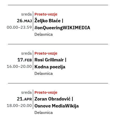
sreda
Prosto-vezje
26.
Željko Blaće |
MAJ
00.00
–
23.59
#onQueeringWIKIMEDIA
Delavnica
sreda
Prosto-vezje
17.
Rosi Grillmair |
FEB
16.00
–
20.00
Kodna poezija
Delavnica
sreda
Prosto-vezje
21.
Zoran Obradović |
APR
18.00
–
20.00
Osnove MediaWikija
Delavnica