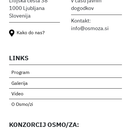
Litijska cesta 38
v času javnih
1000 Ljubljana
dogodkov
Slovenija
Kontakt:
info@osmoza.si
Kako do nas?
LINKS
Program
Galerija
Video
O Osmo/zi
KONZORCIJ OSMO/ZA: