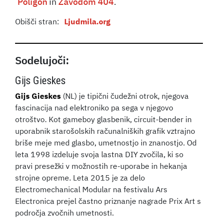
Poligon
in
Zavodom 404
.
Obišči stran:
Ljudmila.org
Sodelujoči:
Gijs Gieskes
Gijs Gieskes
(NL) je tipični čudežni otrok, njegova
fascinacija nad elektroniko pa sega v njegovo
otroštvo. Kot gameboy glasbenik, circuit-bender in
uporabnik starošolskih računalniških grafik vztrajno
briše meje med glasbo, umetnostjo in znanostjo. Od
leta 1998 izdeluje svoja lastna DIY zvočila, ki so
pravi presežki v možnostih re-uporabe in hekanja
strojne opreme. Leta 2015 je za delo
Electromechanical Modular na festivalu Ars
Electronica prejel častno priznanje nagrade Prix Art s
področja zvočnih umetnosti.