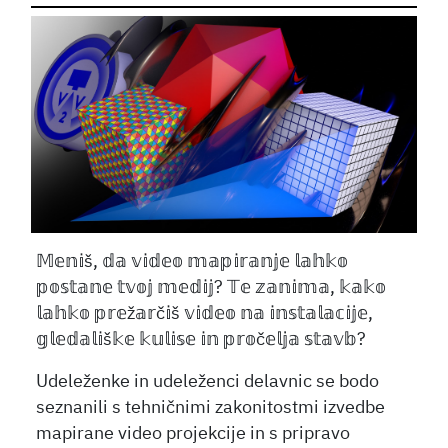
𝕄𝕖𝕟𝕚š, 𝕕𝕒 𝕧𝕚𝕕𝕖𝕠 𝕞𝕒𝕡𝕚𝕣𝕒𝕟𝕛𝕖 𝕝𝕒𝕙𝕜𝕠
𝕡𝕠𝕤𝕥𝕒𝕟𝕖 𝕥𝕧𝕠𝕛 𝕞𝕖𝕕𝕚𝕛? 𝕋𝕖 𝕫𝕒𝕟𝕚𝕞𝕒, 𝕜𝕒𝕜𝕠
𝕝𝕒𝕙𝕜𝕠 𝕡𝕣𝕖ž𝕒𝕣č𝕚š 𝕧𝕚𝕕𝕖𝕠 𝕟𝕒 𝕚𝕟𝕤𝕥𝕒𝕝𝕒𝕔𝕚𝕛𝕖,
𝕘𝕝𝕖𝕕𝕒𝕝𝕚š𝕜𝕖 𝕜𝕦𝕝𝕚𝕤𝕖 𝕚𝕟 𝕡𝕣𝕠č𝕖𝕝𝕛𝕒 𝕤𝕥𝕒𝕧𝕓?
Udeleženke in udeleženci delavnic se bodo
seznanili s tehničnimi zakonitostmi izvedbe
mapirane video projekcije in s pripravo