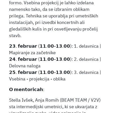
formo. Vsebina projekcij je lahko izdelana
namensko tako, da se izbranim oblikam
prilega. Tehnika se uporablja pri umetniških
instalacijah, pri izvedbi koncertnih ali
gledaliških kulis in pri osvetljevanju pročelij
stavb.
𝟮𝟯. 𝗳𝗲𝗯𝗿𝘂𝗮𝗿 (𝟭𝟭.𝟬𝟬-𝟭𝟯.𝟬𝟬): 1. delavnica |
Mapiranje za začetnike
𝟮𝟰. 𝗳𝗲𝗯𝗿𝘂𝗮𝗿 (𝟭𝟭.𝟬𝟬-𝟭𝟯.𝟬𝟬): 2. delavnica |
Delovna naloga
𝟮𝟱. 𝗳𝗲𝗯𝗿𝘂𝗮𝗿 (𝟭𝟭.𝟬𝟬-𝟭𝟯.𝟬𝟬): 3. delavnica |
Vsebina - projekcija - oblika
𝗢 𝗺𝗲𝗻𝘁𝗼𝗿𝗶𝗰𝗮𝗵:
Stella Ivšek, Anja Romih (BEAM TEAM / V2V)
sta intermedijski umetnici, ki se ukvarjata z