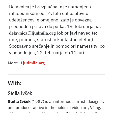
Delavnica je brezplačna in je namenjena
mladostnikom od 14. leta dalje. Število
udeležencev je omejeno, zato je obvezna
predhodna prijava do petka, 19. februarja na:
𝐝𝐞𝐥𝐚𝐯𝐧𝐢𝐜𝐚@𝐥𝐣𝐮𝐝𝐦𝐢𝐥𝐚.𝐨𝐫𝐠 (ob prijavi navedite:
ime, priimek, starost in kontaktni telefon).
Spoznavno srečanje in pomoč pri namestitvi bo
v ponedeljek, 22. februarja ob 11. uri.
More:
Ljudmila.org
With:
Stella Ivšek
Stella Ivšek
(1987) is an intermedia artist, designer,
and producer active in the fields of video art, VJing,