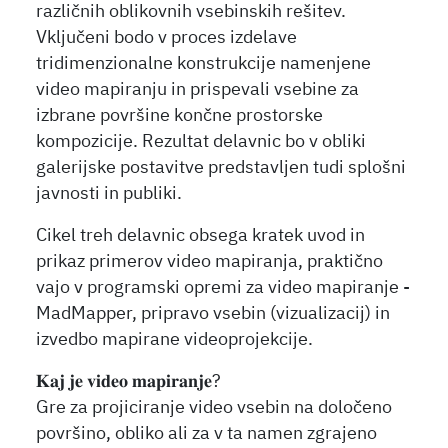
različnih oblikovnih vsebinskih rešitev.
Vključeni bodo v proces izdelave
tridimenzionalne konstrukcije namenjene
video mapiranju in prispevali vsebine za
izbrane površine končne prostorske
kompozicije. Rezultat delavnic bo v obliki
galerijske postavitve predstavljen tudi splošni
javnosti in publiki.
Cikel treh delavnic obsega kratek uvod in
prikaz primerov video mapiranja, praktično
vajo v programski opremi za video mapiranje -
MadMapper, pripravo vsebin (vizualizacij) in
izvedbo mapirane videoprojekcije.
𝐊𝐚𝐣 𝐣𝐞 𝐯𝐢𝐝𝐞𝐨 𝐦𝐚𝐩𝐢𝐫𝐚𝐧𝐣𝐞?
Gre za projiciranje video vsebin na določeno
površino, obliko ali za v ta namen zgrajeno