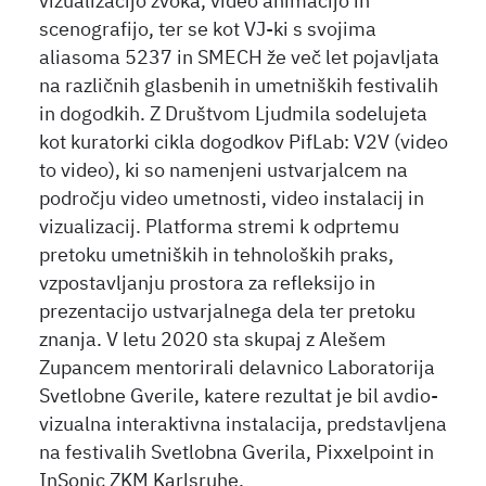
vizualizacijo zvoka, video animacijo in
scenografijo, ter se kot VJ-ki s svojima
aliasoma 5237 in SMECH že več let pojavljata
na različnih glasbenih in umetniških festivalih
in dogodkih. Z Društvom Ljudmila sodelujeta
kot kuratorki cikla dogodkov PifLab: V2V (video
to video), ki so namenjeni ustvarjalcem na
področju video umetnosti, video instalacij in
vizualizacij. Platforma stremi k odprtemu
pretoku umetniških in tehnoloških praks,
vzpostavljanju prostora za refleksijo in
prezentacijo ustvarjalnega dela ter pretoku
znanja. V letu 2020 sta skupaj z Alešem
Zupancem mentorirali delavnico Laboratorija
Svetlobne Gverile, katere rezultat je bil avdio-
vizualna interaktivna instalacija, predstavljena
na festivalih Svetlobna Gverila, Pixxelpoint in
InSonic ZKM Karlsruhe.