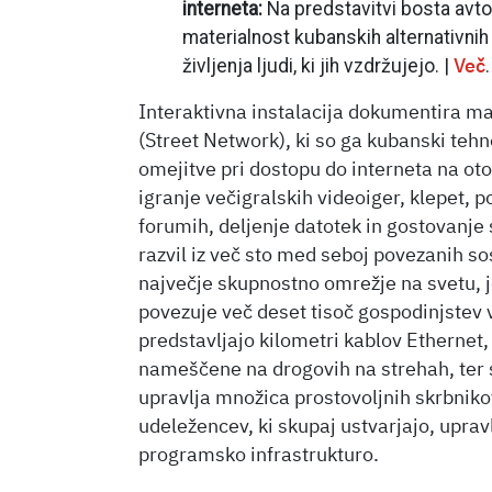
interneta:
N
a predstavitvi bosta avt
materialnost kubanskih alternativnih
življenja ljudi, ki jih vzdržujejo. |
.
Več
Interaktivna instalacija dokumentira m
(Street Network), ki so ga kubanski tehn
omejitve pri dostopu do interneta na 
igranje večigralskih videoiger, klepet, p
forumih, deljenje datotek in gostovanje 
razvil iz več sto med seboj povezanih so
največje skupnostno omrežje na svetu, j
povezuje več deset tisoč gospodinjstev
predstavljajo kilometri kablov Ethernet, 
nameščene na drogovih na strehah, ter st
upravlja množica prostovoljnih skrbnikov
udeležencev, ki skupaj ustvarjajo, upravl
programsko infrastrukturo.