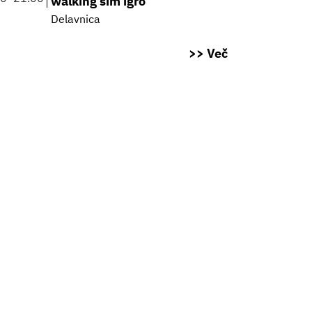
walking sim igro
Delavnica
>> Več