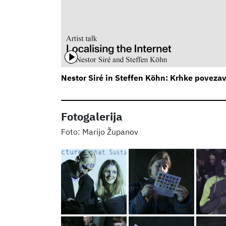
Nestor Siré in Steffen Köhn: Krhke poveza
Fotogalerija
Marijo Županov