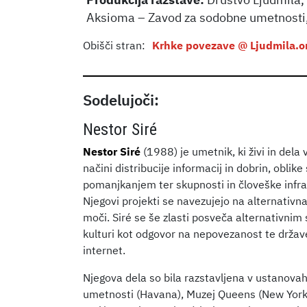
Produkcija razstave:
Društvo Ljudmila, 
Aksioma – Zavod za sodobne umetnosti,
Obišči stran:
Krhke povezave @ Ljudmila.o
Sodelujoči:
Nestor Siré
Nestor Siré
(1988) je umetnik, ki živi in dela
načini distribucije informacij in dobrin, oblike
pomanjkanjem ter skupnosti in človeške infras
Njegovi projekti se navezujejo na alternativ
moči. Siré se še zlasti posveča alternativnim s
kulturi kot odgovor na nepovezanost te države
internet.
Njegova dela so bila razstavljena v ustanovah
umetnosti (Havana), Muzej Queens (New Yor