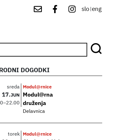
slo
eng
|
RODNI DOGODKI
sreda
Modul@rnice
17.
Modul@rna
JUN
00
–
22.00
druženja
Delavnica
torek
Modul@rnice