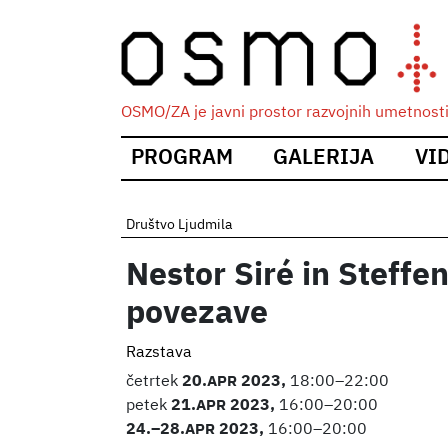
OSMO/ZA je javni prostor razvojnih umetnosti i
Main
PROGRAM
GALERIJA
VI
navigation
Društvo Ljudmila
Nestor Siré in Steffe
povezave
Razstava
četrtek
20.
APR
2023,
18:00–22:00
petek
21.
APR
2023,
16:00–20:00
24.
–28.
APR
2023,
16:00–20:00