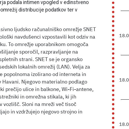
orja podala intimen vpogled v edinstveno
 omrežij distribucije podatkov ter v
asivno ljudsko računalniško omrežje SNET
18.
ološki navdušenci vzpostavili kot odziv na
otoku. To omrežje uporabnikom omogoča
ošiljanje sporočil, razpravljanje na
spletnih strani. SNET se je organsko
sedskih lokalnih omrežij (LAN). Velja za
e popolnoma izolirano od interneta in
18.
 v Havani. Njegovo materialno podlago
ki prečijo ulice in balkone, Wi-Fi-antene,
režniki in omrežna stikala, ki jih
 vozlišč. Sloni na mreži več tisoč
jajo in vzdržujejo njegovo strojno in
18.