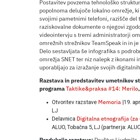
Postavitev povzema tehnološko struktur
popolnoma delujoče lokalno omrežje, ki
svojimi pametnimi telefoni, razišče del 
raziskovalne dokumente o njegovi zgodov
videointervju s tremi administratorji o
omrežnih strežnikov TeamSpeak in in je b
Delo sestavljata še infografika s podrob
omrežja SNET ter niz nalepk z ikonami in
uporabljajo za izražanje svojih digitalnih
Razstava in predstavitev umetnikov st
programa
Taktike&praksa #14: Merilo
Otvoritev razstave
|19. apr
Memoria
LJ
Delavnica
Digitalna etnografija (z
ALUO, Tobačna 5, LJ (partnerja: ALUO