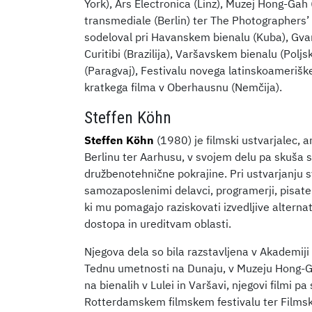
York), Ars Electronica (Linz), Muzej Hong-Ga
transmediale (Berlin) ter The Photographers’
sodeloval pri Havanskem bienalu (Kuba), Gva
Curitibi (Brazilija), Varšavskem bienalu (Po
(Paragvaj), Festivalu novega latinskoamerišk
kratkega filma v Oberhausnu (Nemčija).
Steffen Köhn
Steffen Köhn
(1980) je filmski ustvarjalec, an
Berlinu ter Aarhusu, v svojem delu pa skuša 
družbenotehnične pokrajine. Pri ustvarjanju sv
samozaposlenimi delavci, programerji, pisatel
ki mu pomagajo raziskovati izvedljive alterna
dostopa in ureditvam oblasti.
Njegova dela so bila razstavljena v Akademiji
Tednu umetnosti na Dunaju, v Muzeju Hong-Ga
na bienalih v Lulei in Varšavi, njegovi filmi p
Rotterdamskem filmskem festivalu ter Filmsk