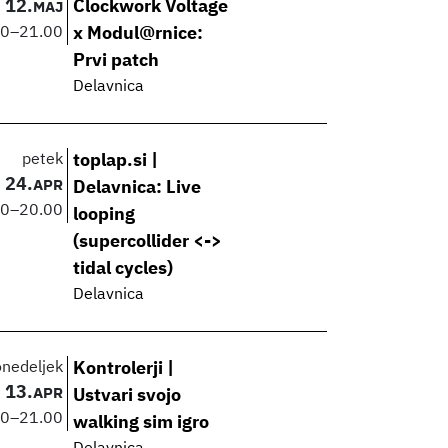
12.
Clockwork Voltage
MAJ
00
–
21.00
x Modul@rnice:
Prvi patch
Delavnica
petek
toplap.si |
24.
APR
Delavnica: Live
00
–
20.00
looping
(supercollider <->
tidal cycles)
Delavnica
onedeljek
Kontrolerji |
13.
APR
Ustvari svojo
00
–
21.00
walking sim igro