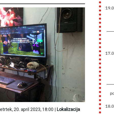
19.
17.
p
18.
etrtek, 20. april 2023, 18:00 |
Lokalizacija