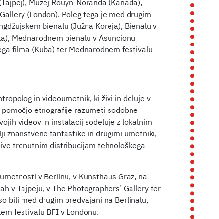
h (Tajpej), Muzej Rouyn-Noranda (Kanada),
 Gallery (London). Poleg tega je med drugim
ngdžujskem bienalu (Južna Koreja), Bienalu v
ljska), Mednarodnem bienalu v Asuncionu
ega filma (Kuba) ter Mednarodnem festivalu
tropolog in videoumetnik, ki živi in deluje v
s pomočjo etnografije razumeti sodobne
ojih videov in instalacij sodeluje z lokalnimi
ji znanstvene fantastike in drugimi umetniki,
tive trenutnim distribucijam tehnološkega
 umetnosti v Berlinu, v Kunsthaus Graz, na
h v Tajpeju, v The Photographers’ Gallery ter
a so bili med drugim predvajani na Berlinalu,
em festivalu BFI v Londonu.