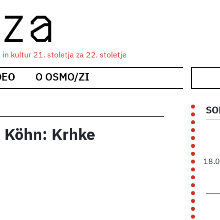
n kultur 21. stoletja za 22. stoletje
DEO
O OSMO/ZI
SO
n Köhn: Krhke
18.