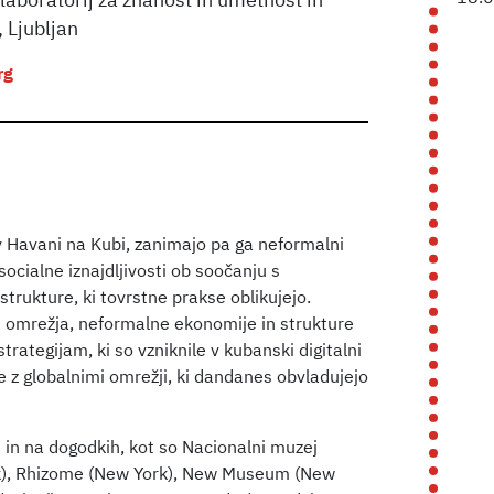
laboratorij za znanost in umetnost in
 Ljubljan
rg
 v Havani na Kubi, zanimajo pa ga neformalni
 socialne iznajdljivosti ob soočanju s
trukture, ki tovrstne prakse oblikujejo.
na omrežja, neformalne ekonomije in strukture
trategijam, ki so vzniknile v kubanski digitalni
 z globalnimi omrežji, ki dandanes obvladujejo
 in na dogodkih, kot so Nacionalni muzej
k), Rhizome (New York), New Museum (New