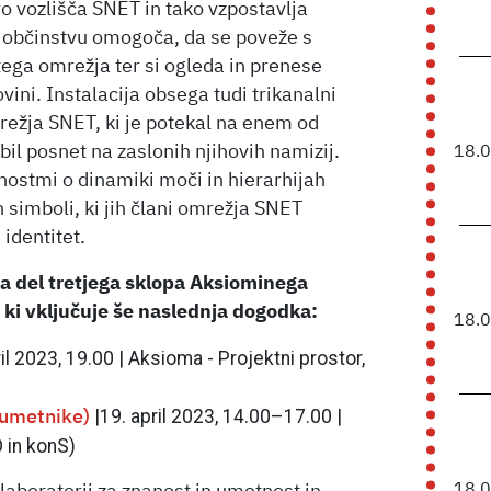
o vozlišča SNET in tako vzpostavlja
 občinstvu omogoča, da se poveže s
tega omrežja ter si ogleda in prenese
ini. Instalacija obsega tudi trikanalni
mrežja SNET, ki je potekal na enem od
il posnet na zaslonih njihovih namizij.
18.
nostmi o dinamiki moči in hierarhijah
 simboli, ki jih člani omrežja SNET
 identitet.
a del tretjega sklopa Aksiominega
, ki vključuje še naslednja dogodka:
18.
il 2023, 19.00 | Aksioma - Projektni prostor,
|19. april 2023, 14.00–17.00 |
a umetnike)
 in konS)
18.