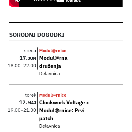
SORODNI DOGODKI
sreda
Modul@rnice
17.
Modul@rna
JUN
18.00
–
22.00
druženja
Delavnica
torek
Modul@rnice
12.
Clockwork Voltage x
MAJ
19.00
–
21.00
Modul@rnice: Prvi
patch
Delavnica