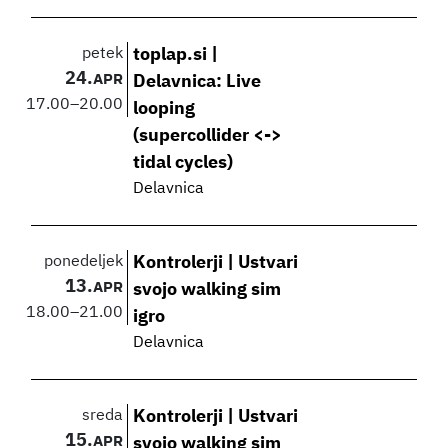
petek
toplap.si |
24.
APR
Delavnica: Live
17.00
–
20.00
looping
(supercollider <->
tidal cycles)
Delavnica
ponedeljek
Kontrolerji | Ustvari
13.
APR
svojo walking sim
18.00
–
21.00
igro
Delavnica
sreda
Kontrolerji | Ustvari
15.
APR
svojo walking sim