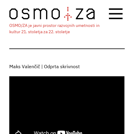
OSMO/ZA je javni prostor razvojnih umetnosti in
kultur 21. stoletja za 22. stoletje
Maks Valenčič | Odprta skrivnost