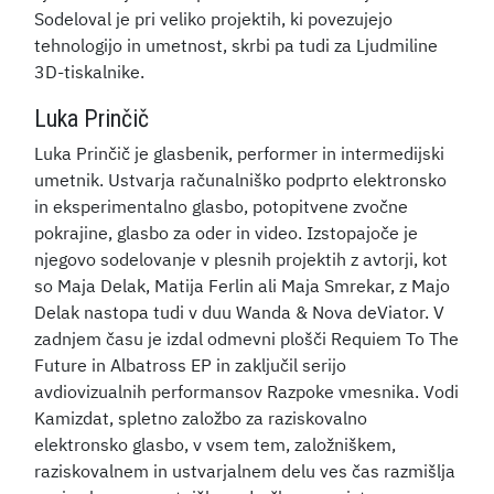
Sodeloval je pri veliko projektih, ki povezujejo
tehnologijo in umetnost, skrbi pa tudi za Ljudmiline
3D-tiskalnike.
Luka Prinčič
Luka Prinčič je glasbenik, performer in intermedijski
umetnik. Ustvarja računalniško podprto elektronsko
in eksperimentalno glasbo, potopitvene zvočne
pokrajine, glasbo za oder in video. Izstopajoče je
njegovo sodelovanje v plesnih projektih z avtorji, kot
so Maja Delak, Matija Ferlin ali Maja Smrekar, z Majo
Delak nastopa tudi v duu Wanda & Nova deViator. V
zadnjem času je izdal odmevni plošči Requiem To The
Future in Albatross EP in zaključil serijo
avdiovizualnih performansov Razpoke vmesnika. Vodi
Kamizdat, spletno založbo za raziskovalno
elektronsko glasbo, v vsem tem, založniškem,
raziskovalnem in ustvarjalnem delu ves čas razmišlja