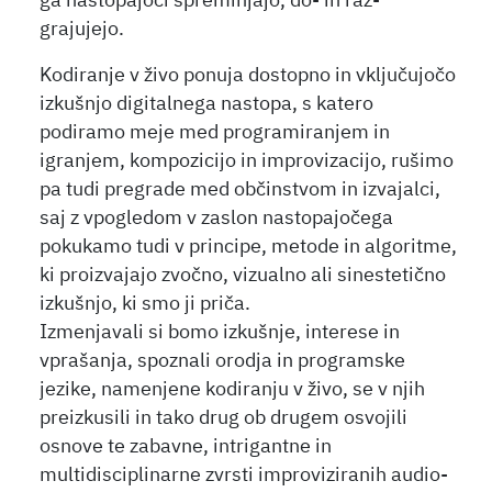
ga nastopajoči spreminjajo, do- in raz-
grajujejo.
Kodiranje v živo ponuja dostopno in vključujočo
izkušnjo digitalnega nastopa, s katero
podiramo meje med programiranjem in
igranjem, kompozicijo in improvizacijo, rušimo
pa tudi pregrade med občinstvom in izvajalci,
saj z vpogledom v zaslon nastopajočega
pokukamo tudi v principe, metode in algoritme,
ki proizvajajo zvočno, vizualno ali sinestetično
izkušnjo, ki smo ji priča.
Izmenjavali si bomo izkušnje, interese in
vprašanja, spoznali orodja in programske
jezike, namenjene kodiranju v živo, se v njih
preizkusili in tako drug ob drugem osvojili
osnove te zabavne, intrigantne in
multidisciplinarne zvrsti improviziranih audio-