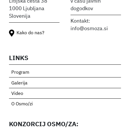
Litijska cesta 38
v času javnih
1000 Ljubljana
dogodkov
Slovenija
Kontakt:
info@osmoza.si
Kako do nas?
LINKS
Program
Galerija
Video
O Osmo/zi
KONZORCIJ OSMO/ZA: