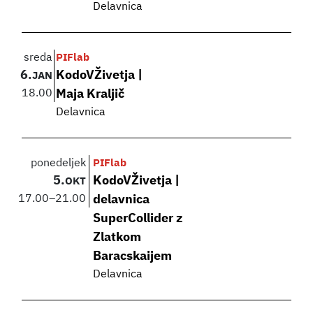
Delavnica
sreda
PIFlab
6.
KodoVŽivetja |
JAN
18.00
Maja Kraljič
Delavnica
ponedeljek
PIFlab
5.
KodoVŽivetja |
OKT
17.00
–
21.00
delavnica
SuperCollider z
Zlatkom
Baracskaijem
Delavnica