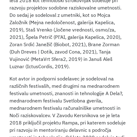
leta 2018 kot tehnološki strokovnjak sodeluje pri
razvoju projektov sodobne raziskovalne umetnosti.
Do sedaj je sodeloval z umetniki, kot so Mojca
Založnik (Mejna nedoločenost, galerija Kapelica,
2019), Staš Vrenko (,ločene vrednosti, osmo/za,
2021), Špela Petrič (Pl'AI, galerija Kapelica, 2020),
Zoran Srdić Janežič (Biobot, 2021), Brane Zorman
(Duh Dreves | Dotik, zavod Cona, 2021), Tanja
Vujinović (MetaVrt Sfera2, 2019) in Januš Aleš
Luznar (IctusCordis, 2019).
Kot avtor in podporni sodelavec je sodeloval na
različnih festivalih, med drugimi na mednarodnem
festivalu umetnosti, znanosti in tehnologije A Dela?,
mednarodnem festivalu Svetlobna gverila,
mednarodnem festivalu računalniške umetnosti in
Noči raziskovalcev. V Zavodu Kersnikova se je leta
2018 priključil projektu Rampa, pri katerem sodeluje
pri razvoju in mentoriranju delavnic s področja