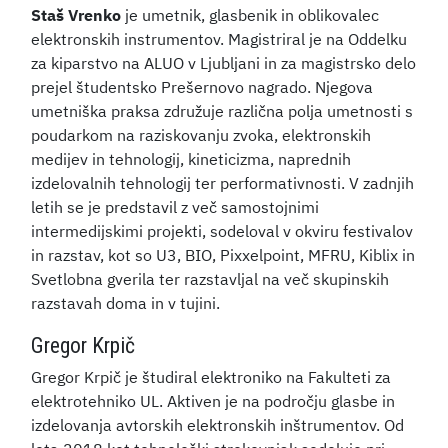
Staš Vrenko
je umetnik, glasbenik in oblikovalec
elektronskih instrumentov. Magistriral je na Oddelku
za kiparstvo na ALUO v Ljubljani in za magistrsko delo
prejel študentsko Prešernovo nagrado. Njegova
umetniška praksa združuje različna polja umetnosti s
poudarkom na raziskovanju zvoka, elektronskih
medijev in tehnologij, kineticizma, naprednih
izdelovalnih tehnologij ter performativnosti. V zadnjih
letih se je predstavil z več samostojnimi
intermedijskimi projekti, sodeloval v okviru festivalov
in razstav, kot so U3, BIO, Pixxelpoint, MFRU, Kiblix in
Svetlobna gverila ter razstavljal na več skupinskih
razstavah doma in v tujini.
Gregor Krpič
Gregor Krpič je študiral elektroniko na Fakulteti za
elektrotehniko UL. Aktiven je na področju glasbe in
izdelovanja avtorskih elektronskih inštrumentov. Od