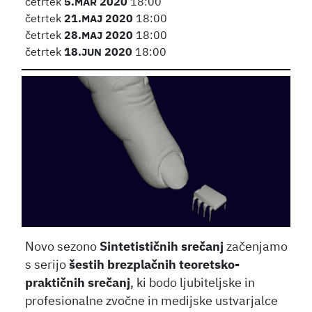
četrtek
5.
MAR
2020
18:00
četrtek
21.
MAJ
2020
18:00
četrtek
28.
MAJ
2020
18:00
četrtek
18.
JUN
2020
18:00
Novo sezono
Sintetističnih srečanj
začenjamo
s serijo
šestih brezplačnih teoretsko-
praktičnih srečanj
, ki bodo ljubiteljske in
profesionalne zvočne in medijske ustvarjalce