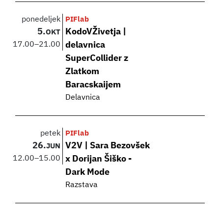
ponedeljek
PIFlab
5.
KodoVŽivetja |
OKT
17.00
–
21.00
delavnica
SuperCollider z
Zlatkom
Baracskaijem
Delavnica
petek
PIFlab
26.
V2V | Sara Bezovšek
JUN
12.00
–
15.00
x Dorijan Šiško -
Dark Mode
Razstava