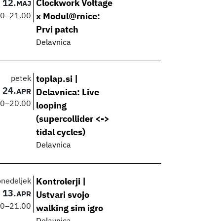
12.
Clockwork Voltage
MAJ
00
–
21.00
x Modul@rnice:
Prvi patch
Delavnica
petek
toplap.si |
24.
APR
Delavnica: Live
00
–
20.00
looping
(supercollider <->
tidal cycles)
Delavnica
onedeljek
Kontrolerji |
13.
APR
Ustvari svojo
00
–
21.00
walking sim igro