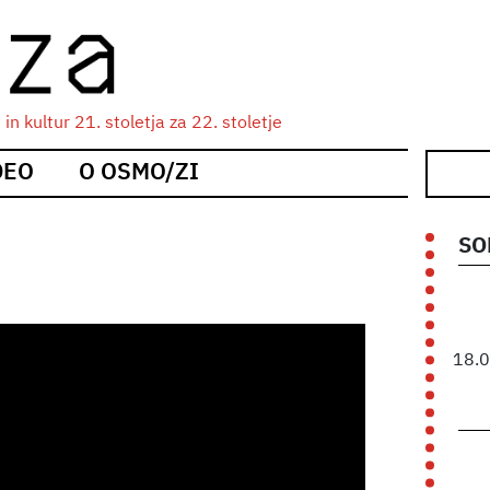
n kultur 21. stoletja za 22. stoletje
DEO
O OSMO/ZI
SO
18.