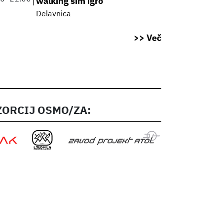
walking sim igro
Delavnica
>> Več
ORCIJ OSMO/ZA: