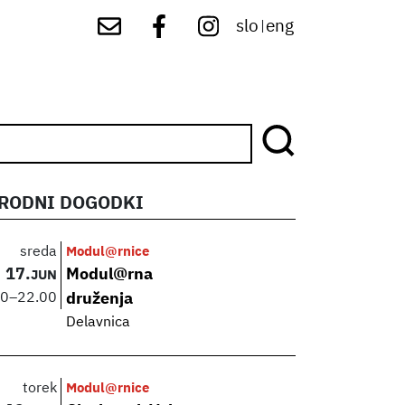
slo
eng
|
RODNI DOGODKI
sreda
Modul@rnice
17.
Modul@rna
JUN
00
–
22.00
druženja
Delavnica
torek
Modul@rnice