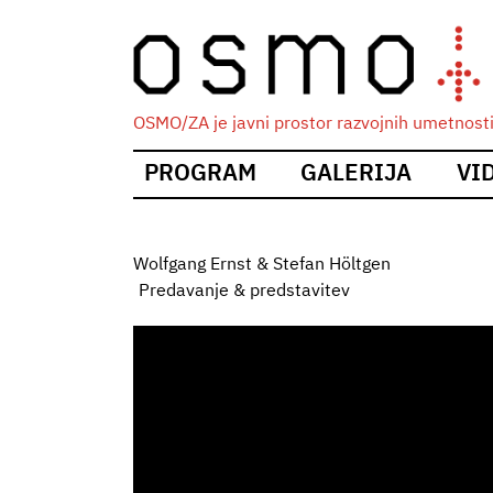
OSMO/ZA je javni prostor razvojnih umetnosti i
Main
PROGRAM
GALERIJA
VI
navigation
Wolfgang Ernst & Stefan Höltgen
Predavanje & predstavitev