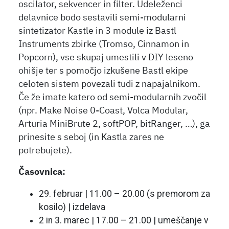
oscilator, sekvencer in filter. Udeleženci
delavnice bodo sestavili semi-modularni
sintetizator Kastle in 3 module iz Bastl
Instruments zbirke (Tromso, Cinnamon in
Popcorn), vse skupaj umestili v DIY leseno
ohišje ter s pomočjo izkušene Bastl ekipe
celoten sistem povezali tudi z napajalnikom.
Če že imate katero od semi-modularnih zvočil
(npr. Make Noise 0-Coast, Volca Modular,
Arturia MiniBrute 2, softPOP, bitRanger, …), ga
prinesite s seboj (in Kastla zares ne
potrebujete).
Časovnica:
29. februar | 11.00 – 20.00 (s premorom za
kosilo) | izdelava
2 in 3. marec | 17.00 – 21.00 | umeščanje v