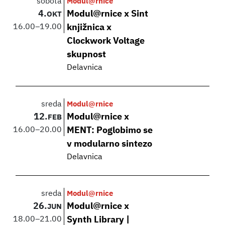
sobota
Modul@rnice
4.
Modul@rnice x Sint
OKT
16.00
–
19.00
knjižnica x
Clockwork Voltage
skupnost
Delavnica
sreda
Modul@rnice
12.
Modul@rnice x
FEB
16.00
–
20.00
MENT: Poglobimo se
v modularno sintezo
Delavnica
sreda
Modul@rnice
26.
Modul@rnice x
JUN
18.00
–
21.00
Synth Library |