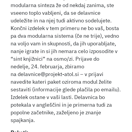
modularna sinteza že od nekdaj zanima, ste
vseeno toplo vabljeni, da se delavnice
udeležite in na njej tudi aktivno sodelujete.
Končni izdelek v tem primeru ne bo vaš, bosta
pa dva modularna sistema (če ne trije), vedno
na voljo vam in skupnosti, da jih uporabljate,
nanje igrate in si jih nemara celo izposodite v
“sint knjižnici” na osmo/zi. Prijave do
nedelje, 24. februarja, zbiramo
na delavnice@projekt-atol.si – v prijavi
navedite kateri paket oziroma modul želite
sestaviti (informacije glede plačila po emailu).
Izdelek ostane v vaši lasti. Delavnica bo
potekala v angleščini in je primerna tudi za
popolne začetnike, zaželjeno je znanje
spajkanja.