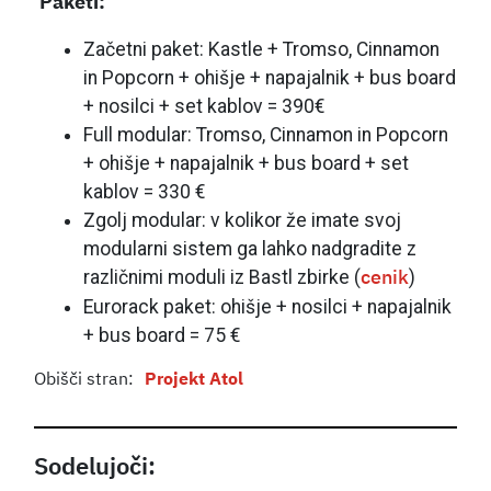
Paketi:
Začetni paket: Kastle + Tromso, Cinnamon
in Popcorn + ohišje + napajalnik + bus board
+ nosilci + set kablov = 390€
Full modular: Tromso, Cinnamon in Popcorn
+ ohišje + napajalnik + bus board + set
kablov = 330 €
Zgolj modular: v kolikor že imate svoj
modularni sistem ga lahko nadgradite z
različnimi moduli iz Bastl zbirke (
)
cenik
Eurorack paket: ohišje + nosilci + napajalnik
+ bus board = 75 €
Obišči stran:
Projekt Atol
Sodelujoči: