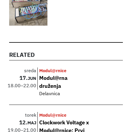
RELATED
sreda
Modul@rnice
17.
Modul@rna
JUN
18.00
–
22.00
druženja
Delavnica
torek
Modul@rnice
12.
Clockwork Voltage x
MAJ
19.00
–
21.00
Modul@rnice: Prvi