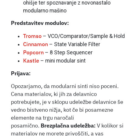
ohišje ter spoznavanje z novonastalo
modularno mašino
Predstavitev modulov:
– VCO/Comparator/Sample & Hold
Tromso
– State Variable Filter
Cinnamon
– 8 Step Sequencer
Popcorn
– mini modular sint
Kastle
Prijava:
Opozarjamo, da modularni sinti niso poceni.
Cena materialov, ki jih za delavnico
potrebujete, je v sklopu udeležbe delavnice še
vedno bistveno nižja, kot če bi posamezne
elemente na trgu naročali
posamično.
Brezplačna udeležba:
V kolikor si
materialov ne morete privoščiti, a vas