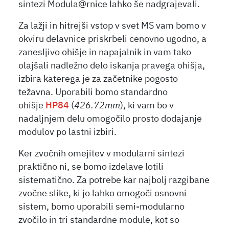
sintezi Modula@rnice lahko še nadgrajevali.
Za lažji in hitrejši vstop v svet MS vam bomo v
okviru delavnice priskrbeli cenovno ugodno, a
zanesljivo ohišje in napajalnik in vam tako
olajšali nadležno delo iskanja pravega ohišja,
izbira katerega je za začetnike pogosto
težavna. Uporabili bomo standardno
ohišje
HP84
(
426.72mm
), ki vam bo v
nadaljnjem delu omogočilo prosto dodajanje
modulov po lastni izbiri.
Ker zvočnih omejitev v modularni sintezi
praktično ni, se bomo izdelave lotili
sistematično. Za potrebe kar najbolj razgibane
zvočne slike, ki jo lahko omogoči osnovni
sistem, bomo uporabili semi-modularno
zvočilo in tri standardne module, kot so