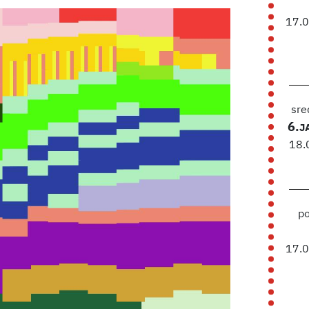
17.
sre
6.
J
18.
p
17.