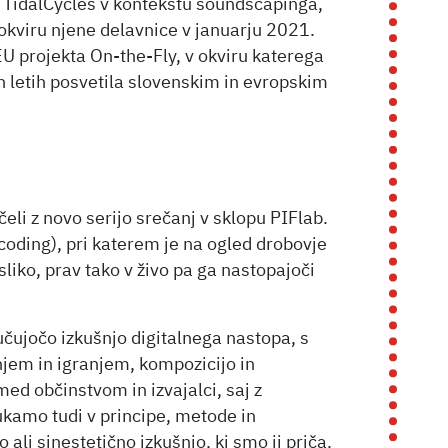
 s TidalCycles v kontekstu soundscapinga,
 okviru njene delavnice v januarju 2021.
EU projekta On-the-Fly, v okviru katerega
h letih posvetila slovenskim in evropskim
i z novo serijo srečanj v sklopu PIFlab.
 coding), pri katerem je na ogled drobovje
 sliko, prav tako v živo pa ga nastopajoči
učujočo izkušnjo digitalnega nastopa, s
em in igranjem, kompozicijo in
ed občinstvom in izvajalci, saj z
kamo tudi v principe, metode in
 ali sinestetično izkušnjo, ki smo ji priča.