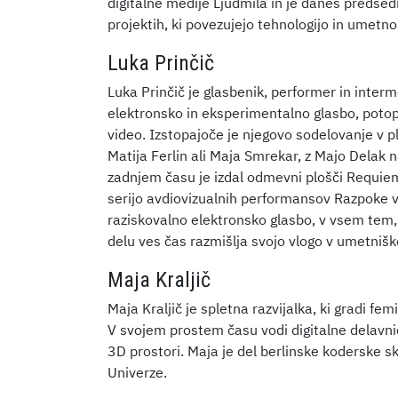
digitalne medije Ljudmila in je danes predsedn
projektih, ki povezujejo tehnologijo in umetnos
Luka Prinčič
Luka Prinčič je glasbenik, performer in inter
elektronsko in eksperimentalno glasbo, potop
video. Izstopajoče je njegovo sodelovanje v pl
Matija Ferlin ali Maja Smrekar, z Majo Delak
zadnjem času je izdal odmevni plošči Requiem 
serijo avdiovizualnih performansov Razpoke 
raziskovalno elektronsko glasbo, v vsem tem,
delu ves čas razmišlja svojo vlogo v umetni
Maja Kraljič
Maja Kraljič je spletna razvijalka, ki gradi f
V svojem prostem času vodi digitalne delavnice
3D prostori. Maja je del berlinske koderske s
Univerze.