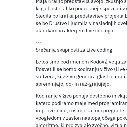
Maja Kraljič predstavila svojo izkušnjo
ki ga boste lahko podrobneje spoznali v
Sledila bo kratka predstavitev projekta 
se bo Društvo Ljudmila v naslednjih dve
akterkam in akterjem live codinga.
---
Srečanja skupnosti za Live coding
Letos smo pod imenom KodoVŽivetja začel
Posvetili se bomo kodiranju v živo (Live
softvera, ki v živo generira glasbo in/ali
spreminjajo, do- in raz-grajujejo.
Kodiranje v živo ponuja dostopno in vklj
katero podiramo meje med programiranj
improvizacijo, rušimo pa tudi pregrade m
vpogledom v zaslon nastopajočega poku
algoritme, ki proizvajajo zvočno, vizualno