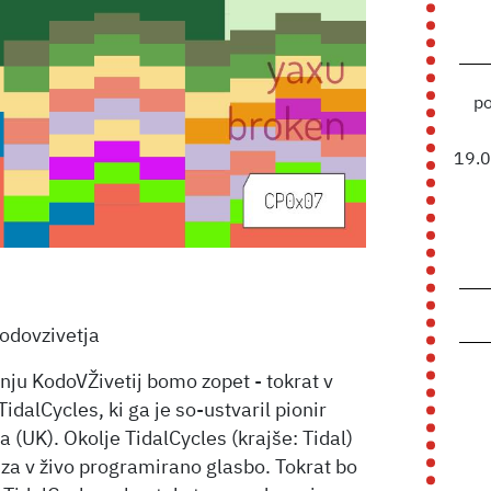
p
19.
kodovzivetja
ju KodoVŽivetij bomo zopet - tokrat v
idalCycles, ki ga je so-ustvaril pionir
 (UK). Okolje TidalCycles (krajše: Tidal)
za v živo programirano glasbo. Tokrat bo