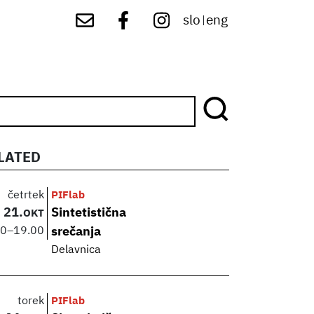
slo
eng
|
LATED
četrtek
PIFlab
21.
Sintetistična
OKT
00
–
19.00
srečanja
Delavnica
torek
PIFlab