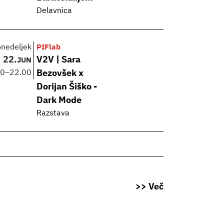
Delavnica
onedeljek
PIFlab
22.
V2V | Sara
JUN
00
–
22.00
Bezovšek x
Dorijan Šiško -
Dark Mode
Razstava
>> Več