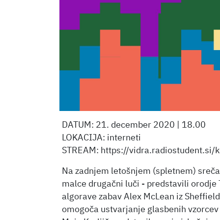
DATUM: 21. december 2020 | 18.00
LOKACIJA: interneti
STREAM: https://vidra.radiostudent.si/
Na zadnjem letošnjem (spletnem) srečan
malce drugačni luči - predstavili orodje T
algorave zabav Alex McLean iz Sheffielda
omogoča ustvarjanje glasbenih vzorcev 