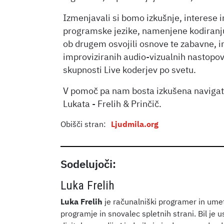
Izmenjavali si bomo izkušnje, interese i
programske jezike, namenjene kodiranju v
ob drugem osvojili osnove te zabavne, in
improviziranih audio-vizualnih nastopov 
skupnosti Live koderjev po svetu.
V pomoč pa nam bosta izkušena navigat
Lukata - Frelih & Prinčič.
Obišči stran:
Ljudmila.org
Sodelujoči:
Luka Frelih
Luka Frelih
je računalniški programer in ume
programje in snovalec spletnih strani. Bil je 