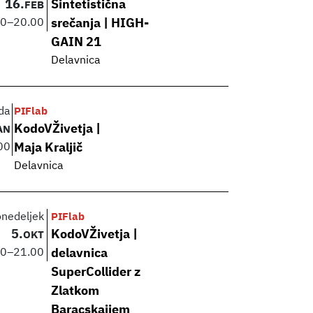
16.
Sintetistična
FEB
00
–
20.00
srečanja | HIGH-
GAIN 21
Delavnica
da
PIFlab
KodoVŽivetja |
AN
00
Maja Kraljič
Delavnica
onedeljek
PIFlab
5.
KodoVŽivetja |
OKT
00
–
21.00
delavnica
SuperCollider z
Zlatkom
Baracskaijem