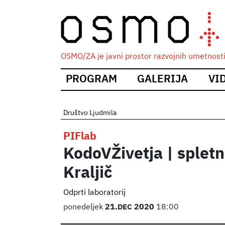
OSMO/ZA je javni prostor razvojnih umetnosti i
Main
PROGRAM
GALERIJA
VI
navigation
Društvo Ljudmila
PIFlab
KodoVŽivetja | spletn
Kraljič
Odprti laboratorij
ponedeljek
21.
DEC
2020
18:00