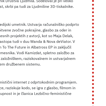
ik Društva Ljudmila. Sodeloval je pri veliko
t, skrbi pa tudi za Ljudmiline 3D-tiskalnike.
medijski umetnik. Ustvarja računalniško podprto
itvene zvočne pokrajine, glasbo za oder in
esnih projektih z avtorji, kot so Maja Delak,
 nastopa tudi v duu Wanda & Nova deViator. V
To The Future in Albatross EP in zaključil
vmesnika. Vodi Kamizdat, spletno založbo za
 založniškem, raziskovalnem in ustvarjalnem
škem družbenem sistemu.
eministični internet z odprtokodnim programjem.
, raziskuje kodo, se igra z glasbo, filmom in
kupnost in je članica Lezbično-feministične