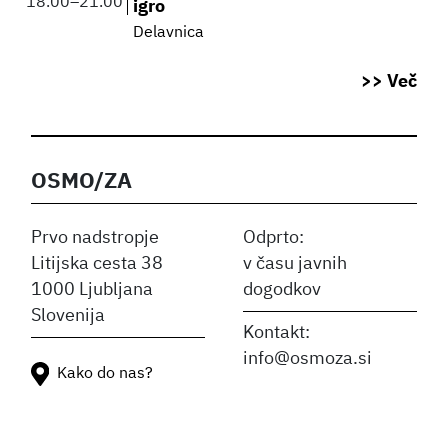
18.00
–
21.00
igro
Delavnica
>> Več
OSMO/ZA
Prvo nadstropje
Odprto:
Litijska cesta 38
v času javnih
1000 Ljubljana
dogodkov
Slovenija
Kontakt:
info@osmoza.si
Kako do nas?