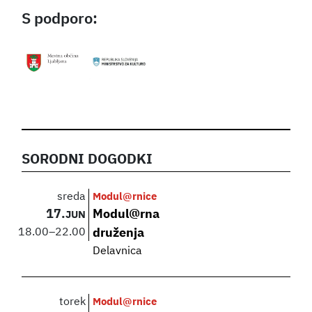
S podporo:
SORODNI DOGODKI
sreda
Modul@rnice
17.
Modul@rna
JUN
18.00
–
22.00
druženja
Delavnica
torek
Modul@rnice