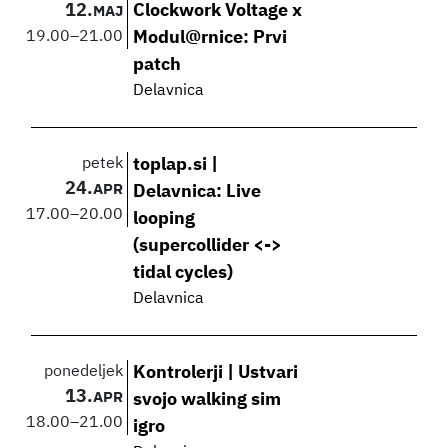
12.
Clockwork Voltage x
MAJ
19.00
–
21.00
Modul@rnice: Prvi
patch
Delavnica
petek
toplap.si |
24.
APR
Delavnica: Live
17.00
–
20.00
looping
(supercollider <->
tidal cycles)
Delavnica
ponedeljek
Kontrolerji | Ustvari
13.
APR
svojo walking sim
18.00
–
21.00
igro