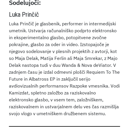
Sodelujoči:
Luka Prinčič
Luka Prinčič je glasbenik, performer in intermedijski
umetnik. Ustvarja računalniško podprto elektronsko
in eksperimentalno glasbo, potopitvene zvočne
pokrajine, glasbo za oder in video. Izstopajoče je
njegovo sodelovanje v plesnih projektih z avtorji, kot
so Maja Delak, Matija Ferlin ali Maja Smrekar, z Majo
Delak nastopa tudi v duu Wanda & Nova deViator. V
zadnjem času je izdal odmevni plošči Requiem To The
Future in Albatross EP in zaključil serijo
avdiovizualnih performansov Razpoke vmesnika. Vodi
Kamizdat, spletno založbo za raziskovalno
elektronsko glasbo, v vsem tem, založniškem,
raziskovalnem in ustvarjalnem delu ves čas razmišlja
svojo vlogo v umetniškem družbenem sistemu.