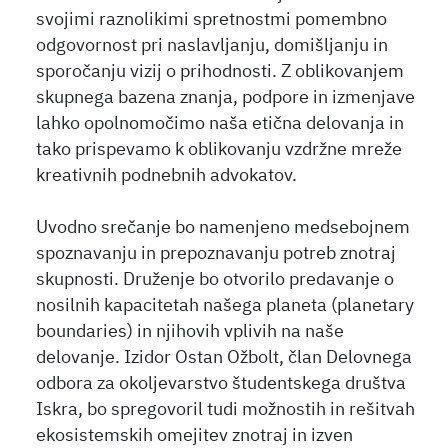
svojimi raznolikimi spretnostmi pomembno
odgovornost pri naslavljanju, domišljanju in
sporočanju vizij o prihodnosti. Z oblikovanjem
skupnega bazena znanja, podpore in izmenjave
lahko opolnomočimo naša etična delovanja in
tako prispevamo k oblikovanju vzdržne mreže
kreativnih podnebnih advokatov.
Uvodno srečanje bo namenjeno medsebojnem
spoznavanju in prepoznavanju potreb znotraj
skupnosti. Druženje bo otvorilo predavanje o
nosilnih kapacitetah našega planeta (planetary
boundaries) in njihovih vplivih na naše
delovanje. Izidor Ostan Ožbolt, član Delovnega
odbora za okoljevarstvo študentskega društva
Iskra, bo spregovoril tudi možnostih in rešitvah
ekosistemskih omejitev znotraj in izven