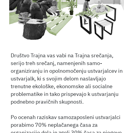
Društvo Trajna vas vabi na Trajna srečanja,
serijo treh srečanj, namenjenih samo-
organiziranju in opolnomočenju ustvarjalcev in
ustvarjalk, ki s svojim delom naslavljajo
trenutne ekološke, ekonomske ali socialne
problematike in tako prispevajo k ustvarjanju
podnebno pravičnih skupnosti.
Po ocenah raziskav samozaposleni ustvarjalci
porabimo 70% neplačanega časa za
organizacijo dela in zgolj 30% časa za njegovo