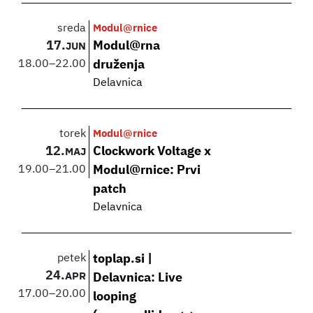
sreda
Modul@rnice
17.
Modul@rna
JUN
18.00
–
22.00
druženja
Delavnica
torek
Modul@rnice
12.
Clockwork Voltage x
MAJ
19.00
–
21.00
Modul@rnice: Prvi
patch
Delavnica
petek
toplap.si |
24.
APR
Delavnica: Live
17.00
–
20.00
looping