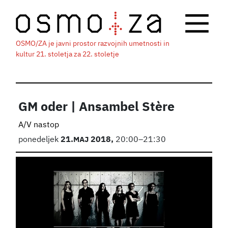
OSMO/ZA je javni prostor razvojnih umetnosti in
kultur 21. stoletja za 22. stoletje
GM oder | Ansambel Stère
A/V nastop
ponedeljek
21.
MAJ
2018,
20:00–21:30