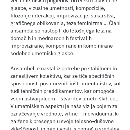
več umetniških pogledov: od elektroakustične
glasbe, vizualne umetnosti, kompozicije,
filozofije interakcij, improvizacije, slikarstva,
grafičnega oblikovanja, teze feminizma … Člani
ansambla so nastopili do letošnjega leta na
domačih in mednarodnih festivalih
improvizirane, komponirane in kombinirane
sodobne umetniške glasbe.
Ansambel je nastal iz potrebe po stabilnem in
zanesljivem kolektivu, kar se tiče specifičnih
sposobnosti posameznih inštrumentalistov, kot
tudi tehničnih preddikamentov, kar omogoča
vsem ustvarjalcem – stvaritev umetniških del.
V umetniškem aspektu je naša vizija pojem za
označevanje vrednote, vrline – individuuma, ki
ga žene k preseganju svoje telesno-duševne
vkleščenosti in minljivosti, s pomočjo sredstev