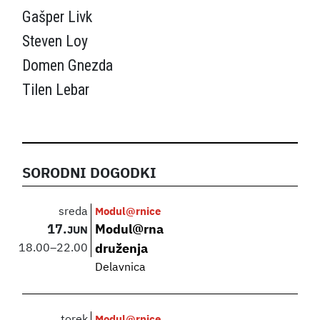
Gašper Livk
Steven Loy
Domen Gnezda
Tilen Lebar
SORODNI DOGODKI
sreda
Modul@rnice
17.
Modul@rna
JUN
18.00
–
22.00
druženja
Delavnica
torek
Modul@rnice