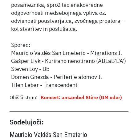
posameznika, sprožilec enakovredne
odgovornosti medsebojnega vpliva oz.
odvisnosti poustvarjalca, zvočnega prostora –
kot stvaritev in poslušalca.
Spored:
Mauricio Valdés San Emeterio - Migrations I.
Gašper Livk - Kurirano nenotirano (ABLaB'L'A')
Steven Loy - Bb
Domen Gnezda - Periferije atomov I.
Tilen Lebar - Transcendent
Obišči stran:
Koncert: ansambel Stère (GM oder)
Sodelujoči:
Mauricio Valdés San Emeterio