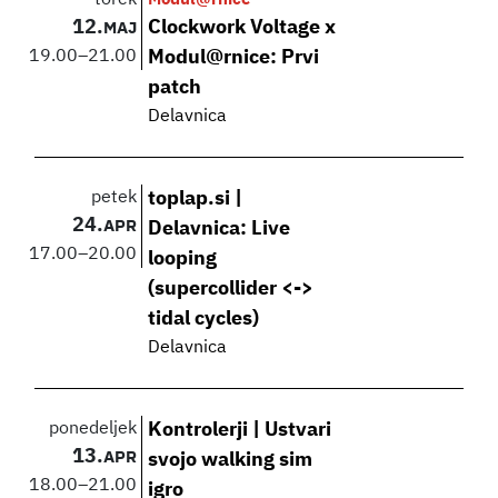
12.
Clockwork Voltage x
MAJ
19.00
–
21.00
Modul@rnice: Prvi
patch
Delavnica
petek
toplap.si |
24.
APR
Delavnica: Live
17.00
–
20.00
looping
(supercollider <->
tidal cycles)
Delavnica
ponedeljek
Kontrolerji | Ustvari
13.
APR
svojo walking sim
18.00
–
21.00
igro