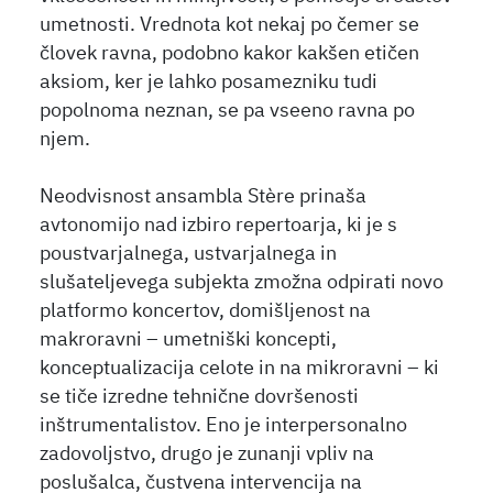
umetnosti. Vrednota kot nekaj po čemer se
človek ravna, podobno kakor kakšen etičen
aksiom, ker je lahko posamezniku tudi
popolnoma neznan, se pa vseeno ravna po
njem.
Neodvisnost ansambla Stère prinaša
avtonomijo nad izbiro repertoarja, ki je s
poustvarjalnega, ustvarjalnega in
slušateljevega subjekta zmožna odpirati novo
platformo koncertov, domišljenost na
makroravni – umetniški koncepti,
konceptualizacija celote in na mikroravni – ki
se tiče izredne tehnične dovršenosti
inštrumentalistov. Eno je interpersonalno
zadovoljstvo, drugo je zunanji vpliv na
poslušalca, čustvena intervencija na