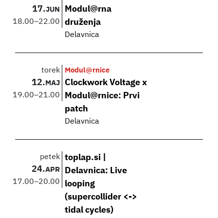
17.
Modul@rna
JUN
18.00
–
22.00
druženja
Delavnica
torek
Modul@rnice
12.
Clockwork Voltage x
MAJ
19.00
–
21.00
Modul@rnice: Prvi
patch
Delavnica
petek
toplap.si |
24.
APR
Delavnica: Live
17.00
–
20.00
looping
(supercollider <->
tidal cycles)