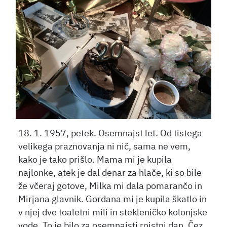
18. 1. 1957, petek. Osemnajst let. Od tistega
velikega praznovanja ni nič, sama ne vem,
kako je tako prišlo. Mama mi je kupila
najlonke, atek je dal denar za hlače, ki so bile
že včeraj gotove, Milka mi dala pomarančo in
Mirjana glavnik. Gordana mi je kupila škatlo in
v njej dve toaletni mili in stekleničko kolonjske
vode. To je bilo za osemnajsti rojstni dan. Čez