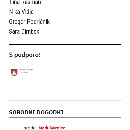
Tina Resman
Nika Vidic
Gregor Podričnik
Sara Dirnbek
S podporo:
SORODNI DOGODKI
sreda
Modul@rnice