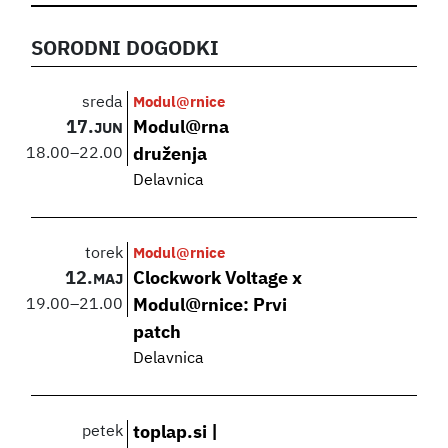
SORODNI DOGODKI
sreda
Modul@rnice
17.
Modul@rna
JUN
18.00
–
22.00
druženja
Delavnica
torek
Modul@rnice
12.
Clockwork Voltage x
MAJ
19.00
–
21.00
Modul@rnice: Prvi
patch
Delavnica
petek
toplap.si |