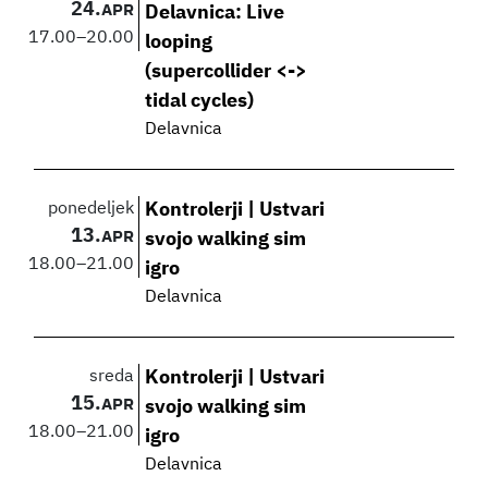
24.
APR
Delavnica: Live
17.00
–
20.00
looping
(supercollider <->
tidal cycles)
Delavnica
ponedeljek
Kontrolerji | Ustvari
13.
APR
svojo walking sim
18.00
–
21.00
igro
Delavnica
sreda
Kontrolerji | Ustvari
15.
APR
svojo walking sim
18.00
–
21.00
igro
Delavnica