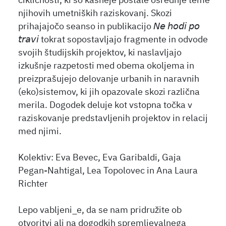
cikličnosti, ki so kasneje postale osrednje teme
njihovih umetniških raziskovanj. Skozi
prihajajočo seanso in publikacijo 𝘕𝘦 𝘩𝘰𝘥𝘪 𝘱𝘰
𝘵𝘳𝘢𝘷𝘪 tokrat sopostavljajo fragmente in odvode
svojih študijskih projektov, ki naslavljajo
izkušnje razpetosti med obema okoljema in
preizprašujejo delovanje urbanih in naravnih
(eko)sistemov, ki jih opazovale skozi različna
merila. Dogodek deluje kot vstopna točka v
raziskovanje predstavljenih projektov in relacij
med njimi.
Kolektiv: Eva Bevec, Eva Garibaldi, Gaja
Pegan-Nahtigal, Lea Topolovec in Ana Laura
Richter
Lepo vabljeni_e, da se nam pridružite ob
otvoritvi ali na dogodkih spremljevalnega