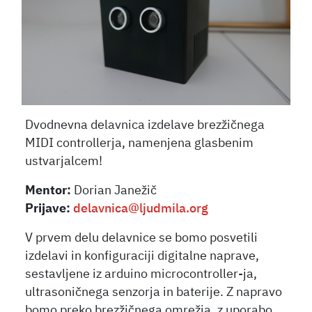
Dvodnevna delavnica izdelave brezžičnega
MIDI controllerja, namenjena glasbenim
ustvarjalcem!
Mentor:
Dorian Janežič
Prijave:
delavnica@ljudmila.org
V prvem delu delavnice se bomo posvetili
izdelavi in konfiguraciji digitalne naprave,
sestavljene iz arduino microcontroller-ja,
ultrasoničnega senzorja in baterije. Z napravo
bomo preko brezžičnega omrežja, z uporabo