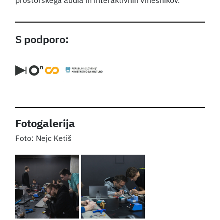
prostorskega audia in interaktivnih vmesnikov.
S podporo:
Fotogalerija
Nejc Ketiš