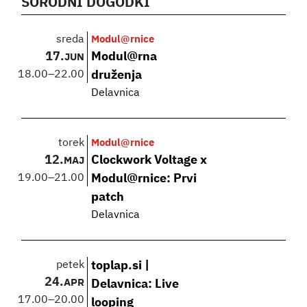
SORODNI DOGODKI
sreda
Modul@rnice
17.
Modul@rna
JUN
18.00
–
22.00
druženja
Delavnica
torek
Modul@rnice
12.
Clockwork Voltage x
MAJ
19.00
–
21.00
Modul@rnice: Prvi
patch
Delavnica
petek
toplap.si |
24.
APR
Delavnica: Live
17.00
–
20.00
looping