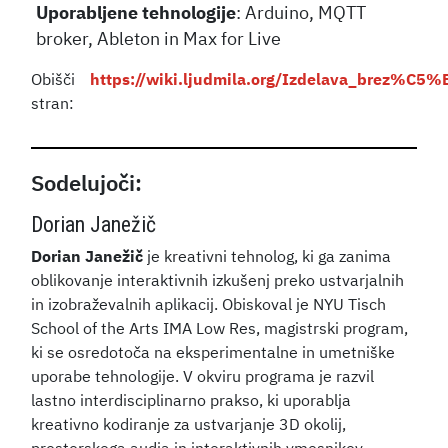
Uporabljene tehnologije
: Arduino, MQTT
broker, Ableton in Max for Live
Obišči
https://wiki.ljudmila.org/Izdelava_brez%C
stran:
Sodelujoči:
Dorian Janežič
Dorian Janežič
je kreativni tehnolog, ki ga zanima
oblikovanje interaktivnih izkušenj preko ustvarjalnih
in izobraževalnih aplikacij. Obiskoval je NYU Tisch
School of the Arts IMA Low Res, magistrski program,
ki se osredotoča na eksperimentalne in umetniške
uporabe tehnologije. V okviru programa je razvil
lastno interdisciplinarno prakso, ki uporablja
kreativno kodiranje za ustvarjanje 3D okolij,