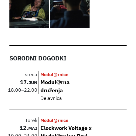
SORODNI DOGODKI
sreda
Modul@rnice
17.
Modul@rna
JUN
18.00
–
22.00
druženja
Delavnica
torek
Modul@rnice
12.
Clockwork Voltage x
MAJ