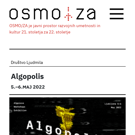
OSMO/ZA je javni prostor razvojnih umetnosti in
kultur 21. stoletja za 22. stoletje
Društvo Ljudmila
Algopolis
5.
–6.
MAJ
2022