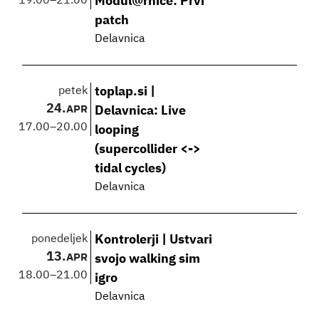
19.00
–
21.00
Modul@rnice: Prvi
patch
Delavnica
petek
toplap.si |
24.
APR
Delavnica: Live
17.00
–
20.00
looping
(supercollider <->
tidal cycles)
Delavnica
ponedeljek
Kontrolerji | Ustvari
13.
APR
svojo walking sim
18.00
–
21.00
igro
Delavnica