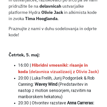
in ustvarjalcev, raziskovalci po srcu pa se nam
pridružite še na
delavnicah
ustvarjalke
platforme Hydra
Olivie Jack
in alkimista kode
in zvoka
Tima Hooglanda
.
Praznujte z nami v duhu sodelovanja in odprte
kode!
Četrtek, 5. maj:
16:00 |
Hibridni vmesniki: risanje in
koda
(delavnica vizualizacij z Olivio Jack)
20:00 | Luka Frelih, Jurij Podgoršek & Rob
Canning:
Wavey Wind
(Predstavitev in
nastop z motion sensorjem, razvitim na
mariborskem hekatonu)
20:30 | Otvoritev razstave
Anna Carreras: