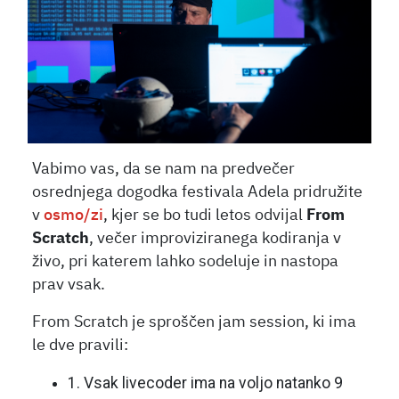
Vabimo vas, da se nam na predvečer
osrednjega dogodka festivala Adela pridružite
v
osmo/zi
, kjer se bo tudi letos odvijal
From
Scratch
, večer improviziranega kodiranja v
živo, pri katerem lahko sodeluje in nastopa
prav vsak.
From Scratch je sproščen jam session, ki ima
le dve pravili:
1. Vsak livecoder ima na voljo natanko 9