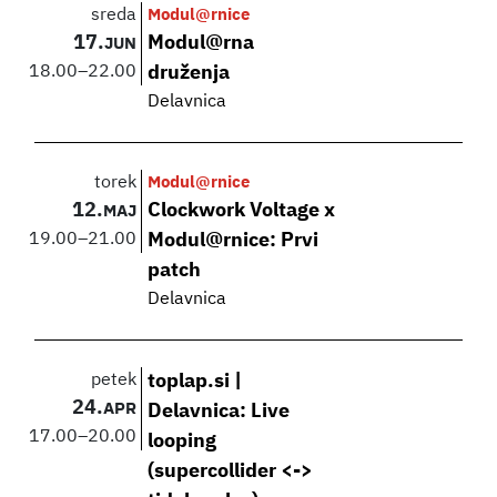
sreda
Modul@rnice
17.
Modul@rna
JUN
18.00
–
22.00
druženja
Delavnica
torek
Modul@rnice
12.
Clockwork Voltage x
MAJ
19.00
–
21.00
Modul@rnice: Prvi
patch
Delavnica
petek
toplap.si |
24.
APR
Delavnica: Live
17.00
–
20.00
looping
(supercollider <->