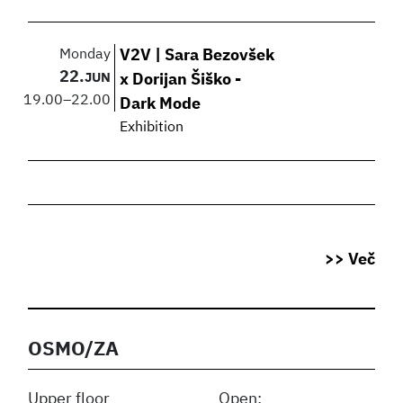
Monday
V2V | Sara Bezovšek
22.
JUN
x Dorijan Šiško -
19.00
–
22.00
Dark Mode
Exhibition
>> Več
OSMO/ZA
Upper floor
Open: