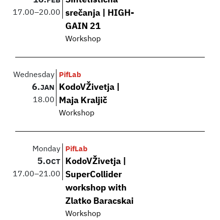
FEB
17.00
–
20.00
srečanja | HIGH-
GAIN 21
Workshop
Wednesday
PifLab
6.
KodoVŽivetja |
JAN
18.00
Maja Kraljič
Workshop
Monday
PifLab
5.
KodoVŽivetja |
OCT
17.00
–
21.00
SuperCollider
workshop with
Zlatko Baracskai
Workshop