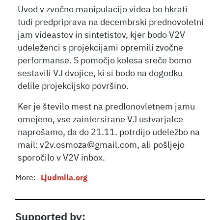
Uvod v zvočno manipulacijo videa bo hkrati
tudi predpriprava na decembrski prednovoletni
jam videastov in sintetistov, kjer bodo V2V
udeleženci s projekcijami opremili zvočne
performanse. S pomočjo kolesa sreče bomo
sestavili VJ dvojice, ki si bodo na dogodku
delile projekcijsko površino.
Ker je število mest na predlonovletnem jamu
omejeno, vse zaintersirane VJ ustvarjalce
naprošamo, da do 21.11. potrdijo udeležbo na
mail: v2v.osmoza@gmail.com, ali pošljejo
sporočilo v V2V inbox.
More:
Ljudmila.org
Supported by: