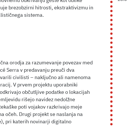
onovnemu odkrivanju geste kot oblike
uje brezobzirni hitrosti, ekstraktivizmu in
lističnega sistema.
ključna orodja za razumevanje povezav med
nicé Serra v predavanju preuči dva
stvarili civilisti – naključno ali namenoma
eracij. V prvem projektu uporabniki
 odkrivajo občutljive podatke o lokacijah
emljevidu rišejo navidez nedolžne
 tekaške poti vojakov razkrivajo meje
 na očeh. Drugi projekt se naslanja na
 pri katerih novinarji digitalno