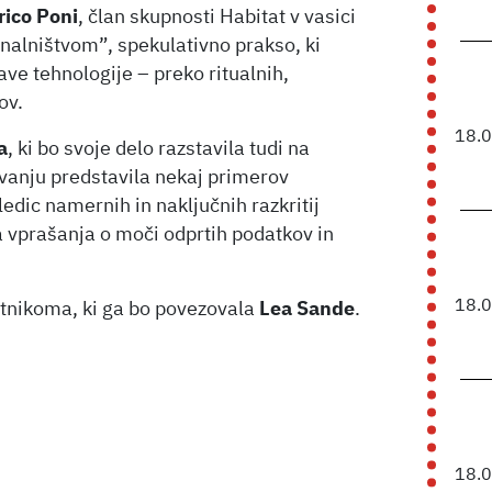
rico Poni
, član skupnosti Habitat v vasici
unalništvom”, spekulativno prakso, ki
ve tehnologije – preko ritualnih,
ov.
18.
a
, ki bo svoje delo razstavila tudi na
vanju predstavila nekaj primerov
edic namernih in naključnih razkritij
la vprašanja o moči odprtih podatkov in
18.
tnikoma, ki ga bo povezovala
Lea Sande
.
18.