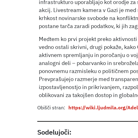
infrastrukturo uporabljajo kot orodje z
akcij. Livestream kamera v Gazi je med
krhkost novinarske svobode na konfliktni
postane tarča zaradi podatkov, ki jih zag
Medtem ko prvi projekt preko aktivnosti c
vedno ostali skrivni, drugi pokaže, kako
aktivnem spremljanju in poročanju o voja
analogni deli – pobarvanko in srebroželat
ponovnemu razmisleku o političnem pos
Prevprašujejo razmerje med transparent
izpostavljenostjo in prikrivanjem, razpolo
oblikovani za takojšen dostop in globaln
Obišči stran:
https://wiki.ljudmila.org/Ad
Sodelujoči: