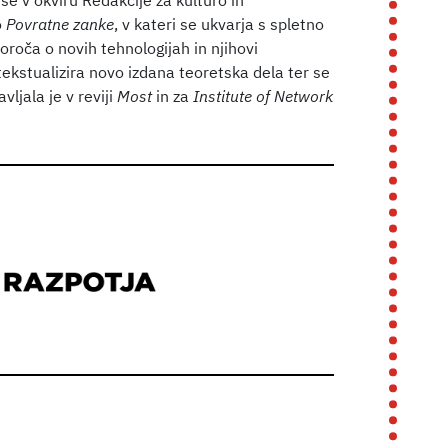
še v okviru Redakcije za kulturo in
o
Povratne zanke
, v kateri se ukvarja s spletno
poroča o novih tehnologijah in njihovi
ntekstualizira novo izdana teoretska dela ter se
vljala je v reviji
Most
in za
Institute of Network