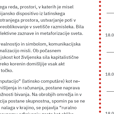
ga reda, prostori, v katerih je misel
ijansko dispositivo iz latinskega
otranjega prostora, ustvarjanje poti v
reoblikovanje v svetišče razmisleka. Bila
kolektivne zaznave in metaforizacije sveta.
18.
realnostjo in simbolom, komunikacijska
rnalizacijo misli. Ob počasnem
jskost kot življenska sila kapitalistične
reko korenin domišljije vsak akt
 točko.
18.
putacijo” (latinsko computāre) kot ne-
 mišljenja in računanja, postane naprava
žnosti bivanja. Na obrobjih omrežja in v
acija postane skupnostna, spomin pa se ne
 nalaga v krajino, se pojavlja “ruralno
18.