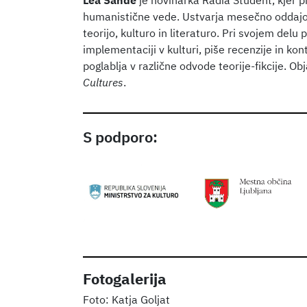
Lea Sande
je novinarka Radia Študent, kjer pi
humanistične vede. Ustvarja mesečno oddaj
teorijo, kulturo in literaturo. Pri svojem delu 
implementaciji v kulturi, piše recenzije in ko
poglablja v različne odvode teorije-fikcije. Obja
Cultures
.
S podporo:
Fotogalerija
Katja Goljat