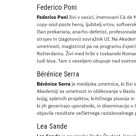
Federico Poni
Federico Poni
živi v vasici, imenovani Cà de M
copy-and-paste
heroj, ljubitelj vrtov, softver
član prekariata, anarho-defetist, profesionalec
strojev in (zagotovo) sovražnik UI. Na Akademi
umetnosti, magistriral pa na programu
Experi
Rotterdamu. Živi med hribi v toskanski Romanj
tudi biva. Tam z veseljem obupuje nad svetom
Bérénice Serra
Bérénice Serra
je medijska umetnica, ki živi 
Akademiji za umetnost in oblikovanje v Basl
knjig, spletnih projektov, kritičnega pisanja i
ki jih generirajo uporabniki, in diseminacijo v
objavila rezultate večletnega raziskovalnega
Lea Sande