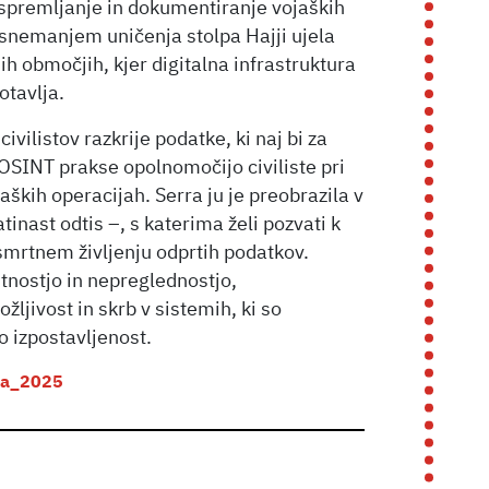
a spremljanje in dokumentiranje vojaških
 snemanjem uničenja stolpa Hajji ujela
h območjih, kjer digitalna infrastruktura
otavlja.
ivilistov razkrije podatke, ki naj bi za
 OSINT prakse opolnomočijo civiliste pri
ških operacijah. Serra ju je preobrazila v
inast odtis –, s katerima želi pozvati k
mrtnem življenju odprtih podatkov.
nostjo in nepreglednostjo,
žljivost in skrb v sistemih, ki so
o izpostavljenost.
ela_2025