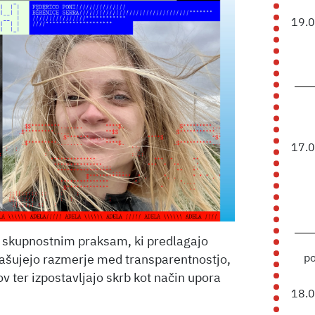
19.
17.
n skupnostnim praksam, ki predlagajo
p
ašujejo razmerje med transparentnostjo,
v ter izpostavljajo skrb kot način upora
18.