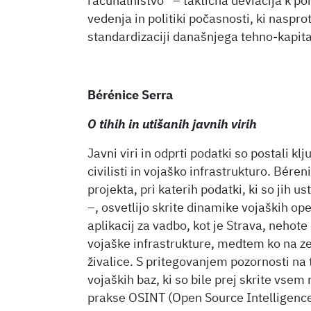
računalništvo” – taktična deviacija k p
vedenja in politiki počasnosti, ki nasprot
standardizaciji današnjega tehno-kapita
Bérénice Serra
O tihih in utišanih javnih virih
Javni viri in odprti podatki so postali 
civilisti in vojaško infrastrukturo. Bére
projekta, pri katerih podatki, ki so jih u
–, osvetlijo skrite dinamike vojaških op
aplikacij za vadbo, kot je Strava, nehote
vojaške infrastrukture, medtem ko na z
živalice. S pritegovanjem pozornosti na
vojaških baz, ki so bile prej skrite vsem
prakse OSINT (Open Source Intelligence),