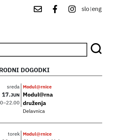
slo
eng
|
RODNI DOGODKI
sreda
Modul@rnice
17.
Modul@rna
JUN
00
–
22.00
druženja
Delavnica
torek
Modul@rnice