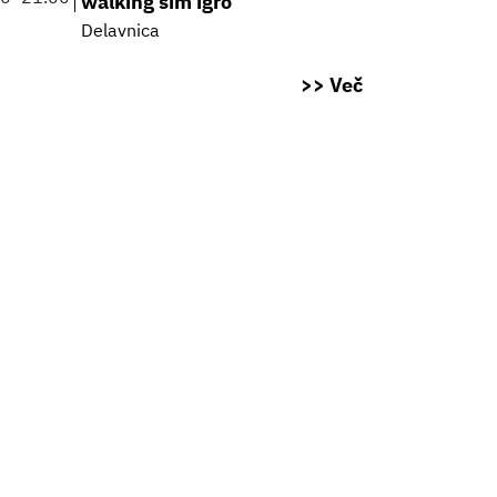
walking sim igro
Delavnica
>> Več