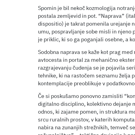
Spomin je bil nekoč kozmologija notranje
postala zemljevid in pot. “Naprava” (ital
dispositio) je takrat pomenila urejanje n
umu, pospravljanje sobe misli in njeno p
je priklic, ki so ga poganjali osebne, a 
Sodobna naprava se kaže kot prag med 
avtocesta in portal za mehanično ekste
razgrajevanju čudenja se je pojavila seri
tehnike, ki na rastočem seznamu želja p
kontemplacije preoblikuje v podatkovno
Če si poskušamo ponovno zamisliti “kom
digitalno disciplino, kolektivno dejanje
odnos, ki zajame pomen, in struktura mo
srcu ruralnih prostov, v katerih komput
nabira na zunanjih strežnikih, temveč se