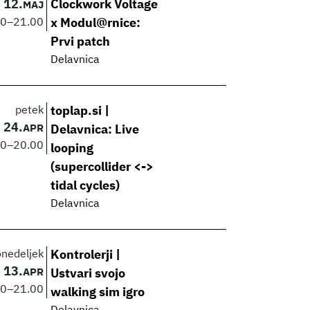
12.
Clockwork Voltage
MAJ
00
–
21.00
x Modul@rnice:
Prvi patch
Delavnica
petek
toplap.si |
24.
APR
Delavnica: Live
00
–
20.00
looping
(supercollider <->
tidal cycles)
Delavnica
onedeljek
Kontrolerji |
13.
APR
Ustvari svojo
00
–
21.00
walking sim igro