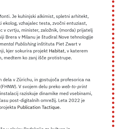
onti. Je kuhinjski alkimist, spletni arhitekt,
ski ekolog, vzhajalec testa, zvočni entuziast,
 v cvrtju, minister, založnik, (morda) prijatelj
ji Brera v Milanu je študiral Nove tehnologije
mental Publishing
inštituta Piet Zwart v
i, kjer sokurira projekt
Habitat
, v katerem
, medtem ko zanj išče protistrupe.
in dela v Zürichu, in gostujoča profesorica na
u (FHNW). V svojem delu preko
web-to-print
n instalacij raziskuje dinamike med vsebinami,
 času post-digitalnih omrežij. Leta 2022 je
 projekta
Publication Tactique
.