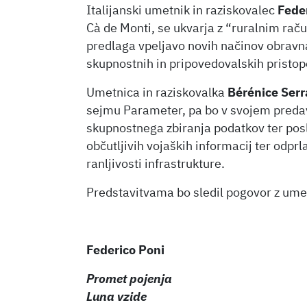
Italijanski umetnik in raziskovalec
Fede
Cà de Monti, se ukvarja z “ruralnim rač
predlaga vpeljavo novih načinov obravna
skupnostnih in pripovedovalskih pristop
Umetnica in raziskovalka
Bérénice Serr
sejmu Parameter, pa bo v svojem preda
skupnostnega zbiranja podatkov ter posl
občutljivih vojaških informacij ter odpr
ranljivosti infrastrukture.
Predstavitvama bo sledil pogovor z ume
Federico Poni
Promet pojenja
Luna vzide