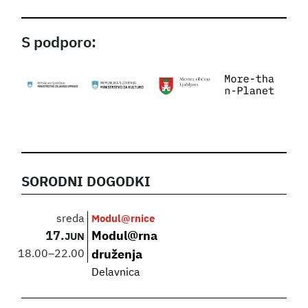
S podporo:
SORODNI DOGODKI
sreda
Modul@rnice
17.
Modul@rna
JUN
18.00
–
22.00
druženja
Delavnica