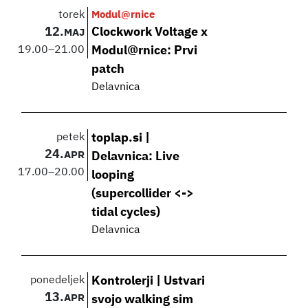
torek
Modul@rnice
12.
Clockwork Voltage x
MAJ
19.00
–
21.00
Modul@rnice: Prvi
patch
Delavnica
petek
toplap.si |
24.
APR
Delavnica: Live
17.00
–
20.00
looping
(supercollider <->
tidal cycles)
Delavnica
ponedeljek
Kontrolerji | Ustvari
13.
APR
svojo walking sim