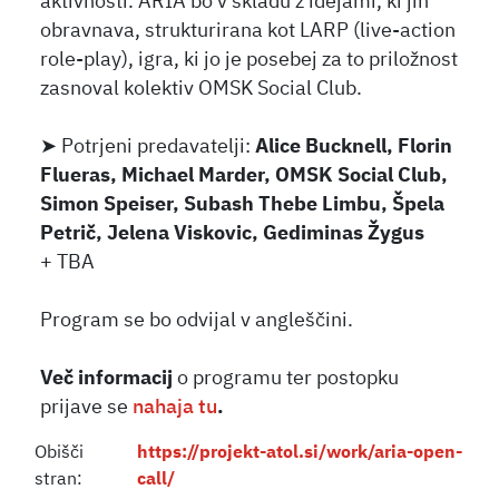
aktivnosti. ARIA bo v skladu z idejami, ki jih
obravnava, strukturirana kot LARP (live-action
role-play), igra, ki jo je posebej za to priložnost
zasnoval kolektiv OMSK Social Club.
➤ Potrjeni predavatelji:
Alice Bucknell, Florin
Flueras, Michael Marder, OMSK Social Club,
Simon Speiser, Subash Thebe Limbu, Špela
Petrič, Jelena Viskovic, Gediminas Žygus
+ TBA
Program se bo odvijal v angleščini.
Več informacij
o programu ter postopku
prijave se
nahaja tu
.
Obišči
https://projekt-atol.si/work/aria-open-
stran:
call/